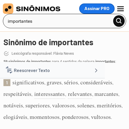
Assinar PRO
MENU
Sinônimo de importantes
Lexicógrafa responsável: Flávia Neves
59 sinônimos de importantes
para 4 sentidos da palavra
importantes
:
Reescrever Texto
Que têm importância:
significativos
graves
sérios
consideráveis
,
,
,
,
1
Resumir Texto
respeitáveis
interessantes
relevantes
marcantes
,
,
,
,
Corrigir Texto
notáveis
superiores
valorosos
solenes
meritórios
,
,
,
,
,
elogiáveis
momentosos
ponderosos
vultosos
,
,
,
.
Detector de IA