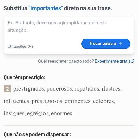
Humanizador de IA
Cata-letras
Conexões
Caça-palavras
Que têm prestígio:
prestigiados
poderosos
reputados
ilustres
,
,
,
,
2
influentes
prestigiosos
eminentes
célebres
,
,
,
,
Dicionário
insignes
egrégios
enormes
,
,
.
Sinônimos
Que não se podem dispensar: