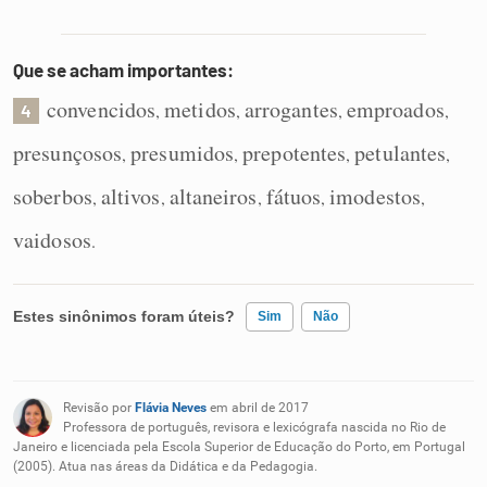
Que se acham importantes:
convencidos
metidos
arrogantes
emproados
,
,
,
,
4
presunçosos
presumidos
prepotentes
petulantes
,
,
,
,
soberbos
altivos
altaneiros
fátuos
imodestos
,
,
,
,
,
vaidosos
.
Estes sinônimos foram úteis?
Sim
Não
Existem sinônimos incorretos
Revisão por
Flávia Neves
em abril de 2017
Nenhum dos sinônimos apresentados me ajudou
Professora de português, revisora e lexicógrafa nascida no Rio de
Janeiro e licenciada pela Escola Superior de Educação do Porto, em Portugal
(2005). Atua nas áreas da Didática e da Pedagogia.
Outro