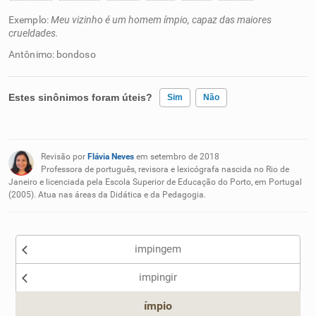
Exemplo:
Meu vizinho é um homem ímpio, capaz das maiores
crueldades.
Antônimo: bondoso
Estes sinônimos foram úteis?
Sim
Não
Existem sinônimos incorretos
Revisão por
Flávia Neves
em setembro de 2018
Nenhum dos sinônimos apresentados me ajudou
Professora de português, revisora e lexicógrafa nascida no Rio de
Janeiro e licenciada pela Escola Superior de Educação do Porto, em Portugal
(2005). Atua nas áreas da Didática e da Pedagogia.
Outro
impingem
impingir
ímpio