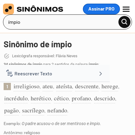
Assinar PRO
MENU
Sinônimo de ímpio
Lexicógrafa responsável: Flávia Neves
34 sinônimos de ímpio
para 2 sentidos da palavra
ímpio
:
Reescrever Texto
Sem religião:
irreligioso
ateu
ateísta
descrente
herege
,
,
,
,
,
1
Resumir Texto
incrédulo
herético
cético
profano
descrido
,
,
,
,
,
Corrigir Texto
pagão
sacrílego
nefando
,
,
.
Exemplo:
O padre acusou-o de ser mentiroso e ímpio.
Detector de IA
Antônimo: religioso