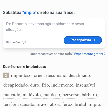
Humanizador de IA
Cata-letras
Conexões
Caça-palavras
Que é cruel e impiedoso:
impiedoso
cruel
desumano
desalmado
,
,
,
,
2
desapiedado
duro
frio
inclemente
insensível
,
,
,
,
,
Dicionário
malvado
malévolo
maldoso
perverso
bárbaro
,
,
,
,
,
Sinônimos
terrível
danado
bravo
atroz
feroz
brutal
impio
,
,
,
,
,
,
.