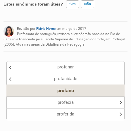
Estes sinônimos foram úteis?
Sim
Não
Existem sinônimos incorretos
Revisão por
Flávia Neves
em março de 2017
Nenhum dos sinônimos apresentados me ajudou
Professora de português, revisora e lexicógrafa nascida no Rio de
Janeiro e licenciada pela Escola Superior de Educação do Porto, em Portugal
(2005). Atua nas áreas da Didática e da Pedagogia.
Outro
profanar
profanidade
profano
profecia
proferida