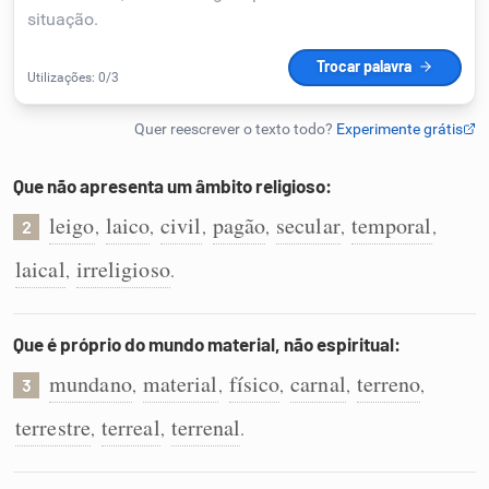
Humanizador de IA
Cata-letras
Que não apresenta um âmbito religioso:
Conexões
leigo
laico
civil
pagão
secular
temporal
,
,
,
,
,
,
2
laical
irreligioso
,
.
Caça-palavras
Que é próprio do mundo material, não espiritual:
mundano
material
físico
carnal
terreno
,
,
,
,
,
3
Dicionário
terrestre
terreal
terrenal
,
,
.
Sinônimos