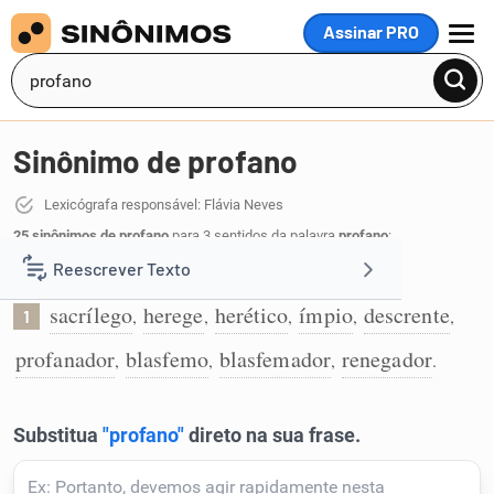
Assinar PRO
MENU
Sinônimo de profano
Lexicógrafa responsável: Flávia Neves
25 sinônimos de profano
para 3 sentidos da palavra
profano
:
Reescrever Texto
Que desrespeita o que é sagrado:
sacrílego
herege
herético
ímpio
descrente
,
,
,
,
,
1
Resumir Texto
profanador
blasfemo
blasfemador
renegador
,
,
,
.
Corrigir Texto
Detector de IA