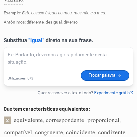
Humanizador de IA
Exemplo:
Este casaco é igual ao meu, mas não é o meu.
Antônimos: diferente, desigual, diverso
Cata-letras
Conexões
Caça-palavras
Que tem características equivalentes:
Dicionário
equivalente
correspondente
proporcional
,
,
,
2
Sinônimos
compatível
congruente
coincidente
condizente
,
,
,
,