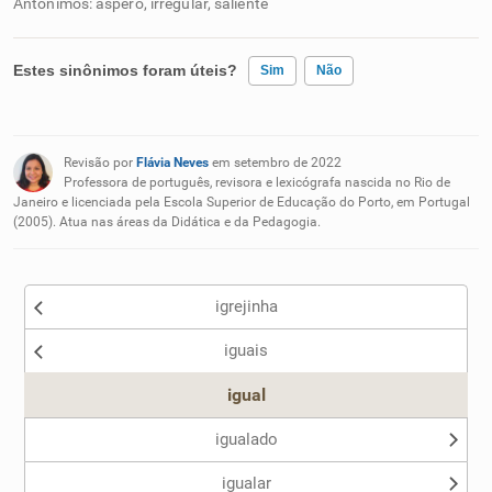
Antônimos: áspero, irregular, saliente
Estes sinônimos foram úteis?
Sim
Não
Existem sinônimos incorretos
Revisão por
Flávia Neves
em setembro de 2022
Nenhum dos sinônimos apresentados me ajudou
Professora de português, revisora e lexicógrafa nascida no Rio de
Janeiro e licenciada pela Escola Superior de Educação do Porto, em Portugal
(2005). Atua nas áreas da Didática e da Pedagogia.
Outro
igrejinha
iguais
igual
igualado
igualar