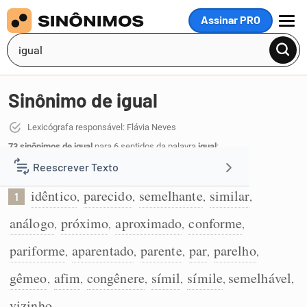
Assinar PRO
MENU
Sinônimo de igual
Lexicógrafa responsável: Flávia Neves
73 sinônimos de igual
para 6 sentidos da palavra
igual
:
Reescrever Texto
Que não apresenta diferenças:
idêntico
parecido
semelhante
similar
,
,
,
,
1
Resumir Texto
análogo
próximo
aproximado
conforme
,
,
,
,
Corrigir Texto
pariforme
aparentado
parente
par
parelho
,
,
,
,
,
gêmeo
afim
congênere
símil
símile
semelhável
,
,
,
,
,
,
Detector de IA
vizinho
.