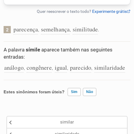
Humanizador de IA
parecença
semelhança
similitude
,
,
.
2
Cata-letras
A palavra
símile
aparece também nas seguintes
entradas:
Conexões
análogo
congênere
igual
parecido
similaridade
,
,
,
,
Caça-palavras
Estes sinônimos foram úteis?
Sim
Não
Dicionário
Existem sinônimos incorretos
similar
Nenhum dos sinônimos apresentados me ajudou
Sinônimos