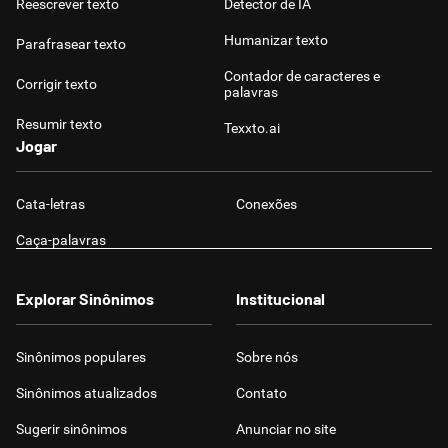
Reescrever texto
Detector de IA
Humanizar texto
Parafrasear texto
Contador de caracteres e
Corrigir texto
palavras
Resumir texto
Texxto.ai
Jogar
Cata-letras
Conexões
Caça-palavras
Explorar Sinônimos
Institucional
Sinônimos populares
Sobre nós
Sinônimos atualizados
Contato
Sugerir sinônimos
Anunciar no site