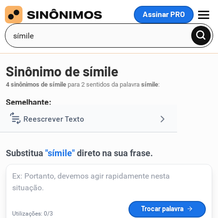
Assinar PRO
MENU
Sinônimo de símile
4 sinônimos de símile
para 2 sentidos da palavra
símile
:
Semelhante:
similar
Reescrever Texto
.
1
Resumir Texto
Corrigir Texto
Detector de IA