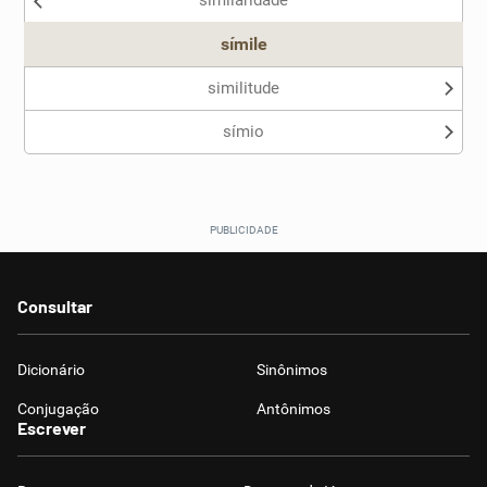
similaridade
Outro
símile
similitude
símio
Consultar
Dicionário
Sinônimos
Conjugação
Antônimos
Escrever