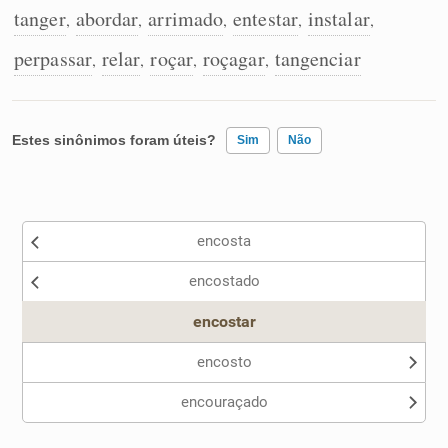
tanger
abordar
arrimado
entestar
instalar
,
,
,
,
,
perpassar
relar
roçar
roçagar
tangenciar
,
,
,
,
Estes sinônimos foram úteis?
Sim
Não
Existem sinônimos incorretos
encosta
Nenhum dos sinônimos apresentados me ajudou
encostado
Outro
encostar
encosto
encouraçado