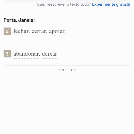
Humanizador de IA
Porta, Janela:
fechar
cerrar
apoiar
,
,
.
2
Cata-letras
abandonar
deixar
,
.
3
Conexões
Caça-palavras
Dicionário
Sinônimos