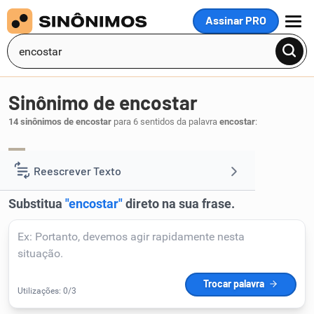
Assinar PRO
MENU
Sinônimo de encostar
14 sinônimos de encostar
para 6 sentidos da palavra
encostar
:
aproximar
avizinhar
achegar
,
,
.
1
Reescrever Texto
Resumir Texto
Corrigir Texto
Detector de IA