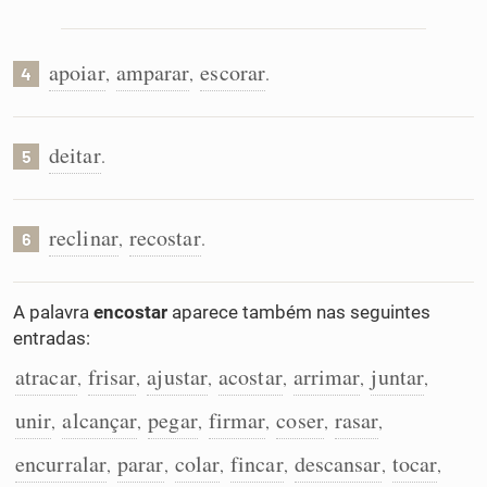
apoiar
amparar
escorar
,
,
.
4
deitar
.
5
reclinar
recostar
,
.
6
A palavra
encostar
aparece também nas seguintes
entradas:
atracar
frisar
ajustar
acostar
arrimar
juntar
,
,
,
,
,
,
unir
alcançar
pegar
firmar
coser
rasar
,
,
,
,
,
,
encurralar
parar
colar
fincar
descansar
tocar
,
,
,
,
,
,