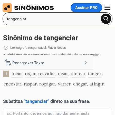
Assinar PRO
MENU
Sinônimo de tangenciar
Lexicógrafa responsável: Flávia Neves
21 sinônimos de tangenciar
para 3 sentidos da palavra
tangenciar
:
Reescrever Texto
Passar muito perto:
tocar
roçar
resvalar
rasar
rentear
tanger
,
,
,
,
,
,
1
Resumir Texto
encostar
raspar
roçagar
varrer
chegar
atingir
,
,
,
,
,
.
Corrigir Texto
Detector de IA