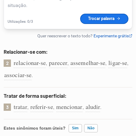
Humanizador de IA
Cata-letras
Relacionar-se com:
Conexões
relacionar-se
parecer
assemelhar-se
ligar-se
,
,
,
,
2
associar-se
.
Caça-palavras
Tratar de forma superficial:
tratar
referir-se
mencionar
aludir
,
,
,
.
3
Dicionário
Sinônimos
Estes sinônimos foram úteis?
Sim
Não