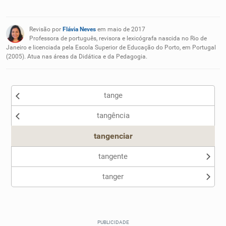
Existem sinônimos incorretos
Revisão por
Flávia Neves
em maio de 2017
Nenhum dos sinônimos apresentados me ajudou
Professora de português, revisora e lexicógrafa nascida no Rio de
Janeiro e licenciada pela Escola Superior de Educação do Porto, em Portugal
(2005). Atua nas áreas da Didática e da Pedagogia.
Outro
tange
tangência
tangenciar
tangente
tanger