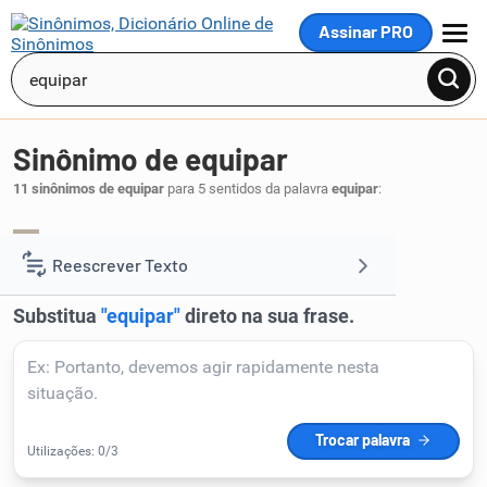
Assinar PRO
MENU
Sinônimo de equipar
11 sinônimos de equipar
para 5 sentidos da palavra
equipar
:
tripular
.
1
Reescrever Texto
Resumir Texto
Corrigir Texto
Detector de IA