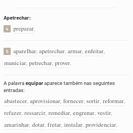
Apetrechar:
preparar
.
4
aparelhar
apetrechar
armar
enfeitar
,
,
,
,
5
municiar
petrechar
prover
,
,
.
A palavra
equipar
aparece também nas seguintes
entradas:
abastecer
aprovisionar
fornecer
sortir
reformar
,
,
,
,
,
refazer
ressarcir
remediar
engrenar
vestir
,
,
,
,
,
amarinhar
dotar
fretar
instalar
providenciar
,
,
,
,
,