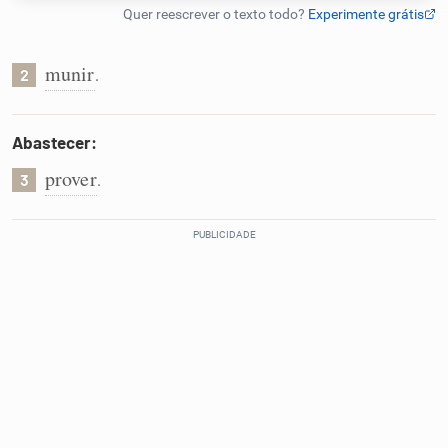
Humanizador de IA
munir
.
2
Cata-letras
Abastecer:
prover
.
3
Conexões
Caça-palavras
Dicionário
Sinônimos