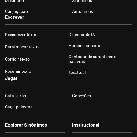
Dicionário
Sinônimos
Conjugação
Antônimos
Escrever
Reescrever texto
Detector de IA
Humanizar texto
Parafrasear texto
Contador de caracteres e
Corrigir texto
palavras
Resumir texto
Texxto.ai
Jogar
Cata-letras
Conexões
Caça-palavras
Explorar Sinônimos
Institucional