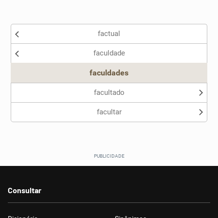
Existem sinônimos incorretos
factual
Nenhum dos sinônimos apresentados me ajudou
faculdade
Outro
faculdades
facultado
facultar
Consultar