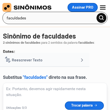
Assinar PRO
MENU
Sinônimo de faculdades
2 sinônimos de faculdades
para 2 sentidos da palavra
faculdades
:
Dotes:
recursos
Reescrever Texto
.
1
Resumir Texto
Corrigir Texto
Detector de IA