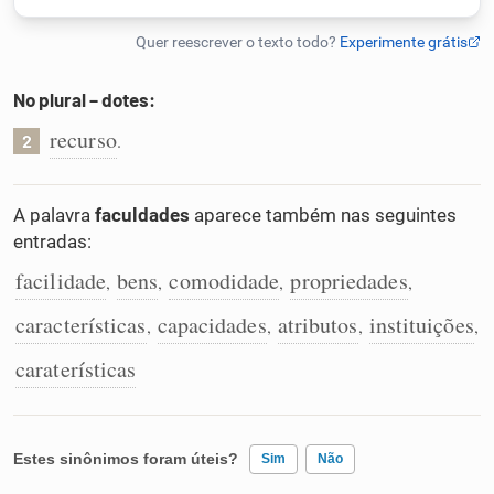
Humanizador de IA
No plural – dotes:
recurso
.
2
Cata-letras
Conexões
A palavra
faculdades
aparece também nas seguintes
entradas:
Caça-palavras
facilidade
bens
comodidade
propriedades
,
,
,
,
características
capacidades
atributos
instituições
,
,
,
,
caraterísticas
Dicionário
Sinônimos
Estes sinônimos foram úteis?
Sim
Não