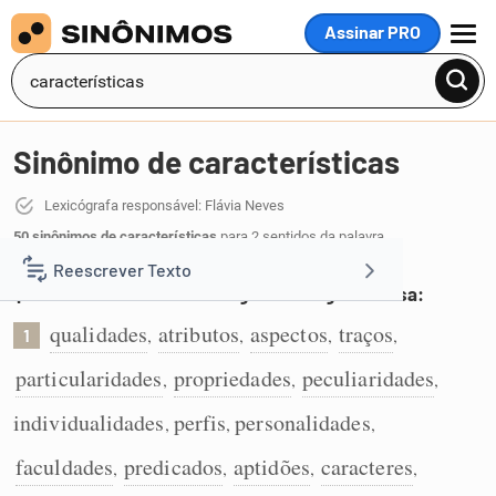
Assinar PRO
MENU
Sinônimo de características
Lexicógrafa responsável: Flávia Neves
50 sinônimos de características
para 2 sentidos da palavra
características
:
Reescrever Texto
Qualidades distintivas de alguém ou alguma coisa:
qualidades
atributos
aspectos
traços
Resumir Texto
,
,
,
,
1
particularidades
propriedades
peculiaridades
,
,
,
Corrigir Texto
individualidades
perfis
personalidades
,
,
,
Detector de IA
faculdades
predicados
aptidões
caracteres
,
,
,
,