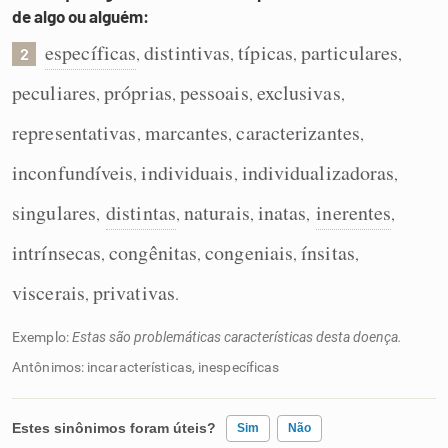
de algo ou alguém:
específicas
distintivas
típicas
particulares
,
,
,
,
2
peculiares
próprias
pessoais
exclusivas
,
,
,
,
representativas
marcantes
caracterizantes
,
,
,
inconfundíveis
individuais
individualizadoras
,
,
,
singulares
distintas
naturais
inatas
inerentes
,
,
,
,
,
intrínsecas
congênitas
congeniais
ínsitas
,
,
,
,
viscerais
privativas
,
.
Exemplo:
Estas são problemáticas características desta doença.
Antônimos: incaracterísticas, inespecíficas
Estes sinônimos foram úteis?
Sim
Não