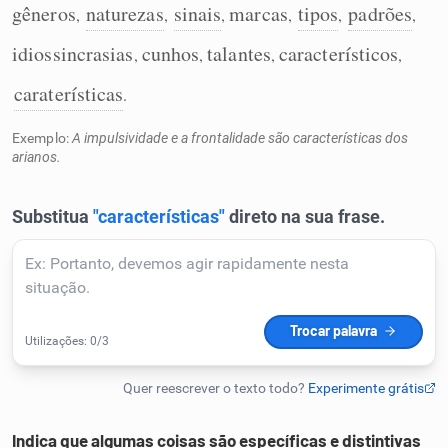
gêneros
naturezas
sinais
marcas
tipos
padrões
,
,
,
,
,
,
Humanizador de IA
idiossincrasias
cunhos
talantes
característicos
,
,
,
,
caraterísticas
.
Cata-letras
Exemplo:
A impulsividade e a frontalidade são características dos
arianos.
Conexões
Caça-palavras
Dicionário
Sinônimos
Indica que algumas coisas são específicas e distintivas