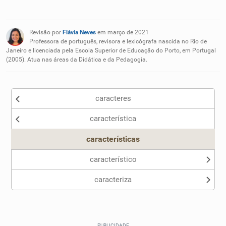
Existem sinônimos incorretos
Revisão por
Flávia Neves
em março de 2021
Nenhum dos sinônimos apresentados me ajudou
Professora de português, revisora e lexicógrafa nascida no Rio de
Janeiro e licenciada pela Escola Superior de Educação do Porto, em Portugal
(2005). Atua nas áreas da Didática e da Pedagogia.
Outro
caracteres
característica
características
característico
caracteriza