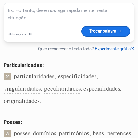
Humanizador de IA
Cata-letras
Conexões
Particularidades:
particularidades
especificidades
,
,
Caça-palavras
2
singularidades
peculiaridades
especialidades
,
,
,
originalidades
.
Dicionário
Posses:
Sinônimos
posses
domínios
patrimônios
bens
pertences
,
,
,
,
,
3