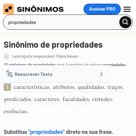
Assinar PRO
MENU
Sinônimo de propriedades
Lexicógrafa responsável: Flávia Neves
37 sinônimos de propriedades
para 5 sentidos da palavra
propriedades
:
Reescrever Texto
Características:
características
atributos
qualidades
traços
,
,
,
,
1
Resumir Texto
predicados
caracteres
faculdades
virtudes
,
,
,
,
Corrigir Texto
essências
.
Detector de IA