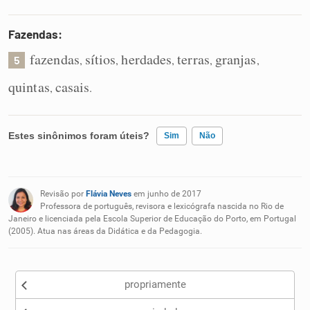
Fazendas:
fazendas
sítios
herdades
terras
granjas
,
,
,
,
,
5
quintas
casais
,
.
Estes sinônimos foram úteis?
Sim
Não
Existem sinônimos incorretos
Revisão por
Flávia Neves
em junho de 2017
Nenhum dos sinônimos apresentados me ajudou
Professora de português, revisora e lexicógrafa nascida no Rio de
Janeiro e licenciada pela Escola Superior de Educação do Porto, em Portugal
(2005). Atua nas áreas da Didática e da Pedagogia.
Outro
propriamente