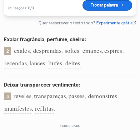
Humanizador de IA
Exalar fragrância, perfume, cheiro:
Cata-letras
exales
desprendas
soltes
emanes
espires
,
,
,
,
,
2
Conexões
recendas
lances
bufes
deites
,
,
,
.
Caça-palavras
Deixar transparecer sentimento:
reveles
transpareças
passes
demonstres
,
,
,
,
3
manifestes
reflitas
,
.
Dicionário
Sinônimos