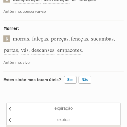
Antônimo: conservar-se
Morrer:
morras
faleças
pereças
feneças
sucumbas
,
,
,
,
,
6
partas
vás
descanses
empacotes
,
,
,
.
Antônimo: viver
Estes sinônimos foram úteis?
Sim
Não
Existem sinônimos incorretos
expiração
Nenhum dos sinônimos apresentados me ajudou
expirar
Outro