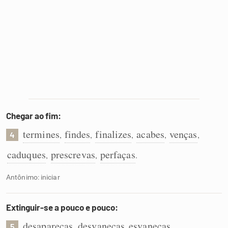
Chegar ao fim:
termines
findes
finalizes
acabes
venças
,
,
,
,
,
4
caduques
prescrevas
perfaças
,
,
.
Antônimo: iniciar
Extinguir-se a pouco e pouco:
desapareças
desvaneças
esvaneças
,
,
.
5