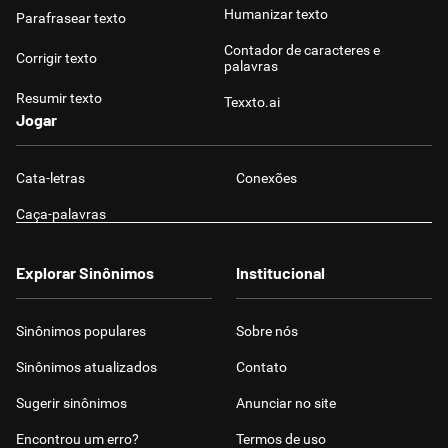
Humanizar texto
Parafrasear texto
Contador de caracteres e
Corrigir texto
palavras
Resumir texto
Texxto.ai
Jogar
Cata-letras
Conexões
Caça-palavras
Explorar Sinônimos
Institucional
Sinônimos populares
Sobre nós
Sinônimos atualizados
Contato
Sugerir sinônimos
Anunciar no site
Encontrou um erro?
Termos de uso