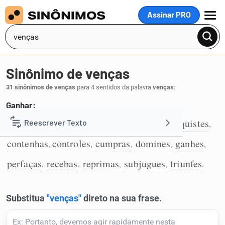
Assinar PRO
MENU
Sinônimo de venças
31 sinônimos de venças
para 4 sentidos da palavra
venças
:
Ganhar:
abafes
abatas
aufiras
completes
conquistes
Reescrever Texto
,
,
,
,
,
1
contenhas
controles
cumpras
domines
ganhes
,
,
,
,
,
Resumir Texto
perfaças
recebas
reprimas
subjugues
triunfes
,
,
,
,
.
Corrigir Texto
Detector de IA