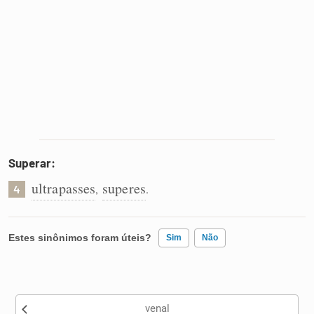
Superar:
ultrapasses
superes
,
.
4
Estes sinônimos foram úteis?
Sim
Não
Existem sinônimos incorretos
venal
Nenhum dos sinônimos apresentados me ajudou