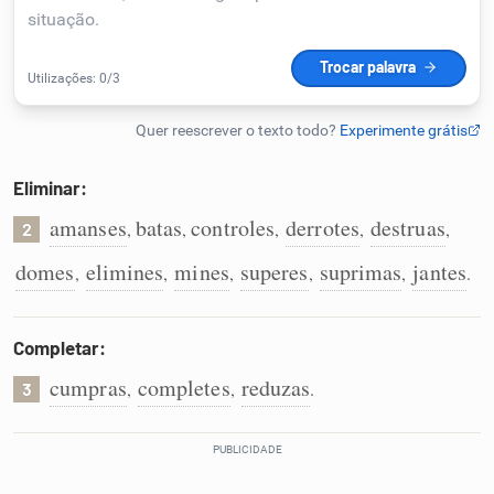
Humanizador de IA
Cata-letras
Eliminar:
Conexões
amanses
batas
controles
derrotes
destruas
,
,
,
,
,
2
domes
elimines
mines
superes
suprimas
jantes
,
,
,
,
,
.
Caça-palavras
Completar:
cumpras
completes
reduzas
,
,
.
3
Dicionário
Sinônimos