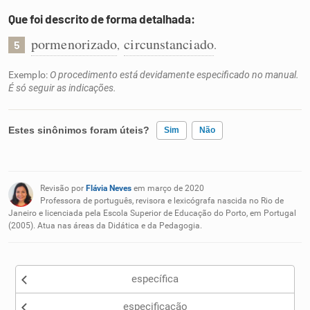
Que foi descrito de forma detalhada:
pormenorizado
circunstanciado
,
.
5
Exemplo:
O procedimento está devidamente especificado no manual.
É só seguir as indicações.
Estes sinônimos foram úteis?
Sim
Não
Existem sinônimos incorretos
Revisão por
Flávia Neves
em março de 2020
Nenhum dos sinônimos apresentados me ajudou
Professora de português, revisora e lexicógrafa nascida no Rio de
Janeiro e licenciada pela Escola Superior de Educação do Porto, em Portugal
(2005). Atua nas áreas da Didática e da Pedagogia.
Outro
específica
especificação