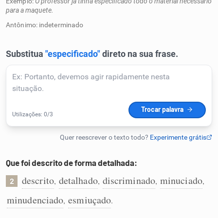
Exemplo:
O professor já tinha especificado todo o material necessário
para a maquete.
Humanizador de IA
Antônimo: indeterminado
Cata-letras
Conexões
Caça-palavras
Que foi descrito de forma detalhada:
Dicionário
descrito
detalhado
discriminado
minuciado
,
,
,
,
2
minudenciado
esmiuçado
,
.
Sinônimos