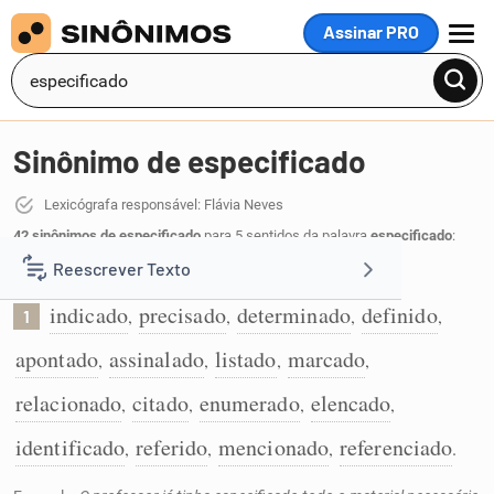
Assinar PRO
MENU
Sinônimo de especificado
Lexicógrafa responsável: Flávia Neves
42 sinônimos de especificado
para 5 sentidos da palavra
especificado
:
Reescrever Texto
Que foi indicado com precisão:
indicado
precisado
determinado
definido
,
,
,
,
1
Resumir Texto
apontado
assinalado
listado
marcado
,
,
,
,
Corrigir Texto
relacionado
citado
enumerado
elencado
,
,
,
,
identificado
referido
mencionado
referenciado
,
,
,
.
Detector de IA