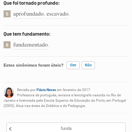
Que foi tornado profundo:
aprofundado
escavado
,
.
5
Que tem fundamento:
fundamentado
.
6
Estes sinônimos foram úteis?
Sim
Não
Existem sinônimos incorretos
Revisão por
Flávia Neves
em fevereiro de 2017
Nenhum dos sinônimos apresentados me ajudou
Professora de português, revisora e lexicógrafa nascida no Rio de
Janeiro e licenciada pela Escola Superior de Educação do Porto, em Portugal
(2005). Atua nas áreas da Didática e da Pedagogia.
Outro
funda