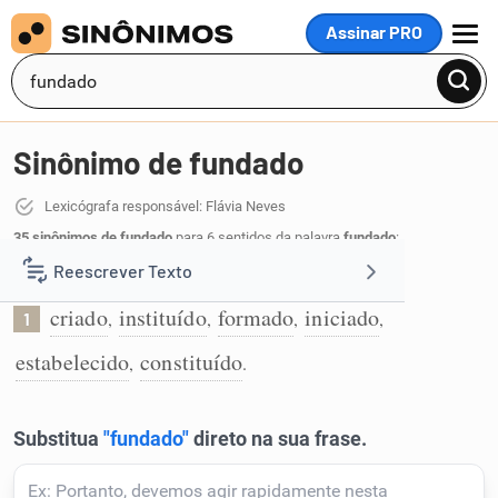
Assinar PRO
MENU
Sinônimo de fundado
Lexicógrafa responsável: Flávia Neves
35 sinônimos de fundado
para 6 sentidos da palavra
fundado
:
Reescrever Texto
Que foi criado, instituído:
criado
instituído
formado
iniciado
,
,
,
,
1
Resumir Texto
estabelecido
constituído
,
.
Corrigir Texto
Detector de IA