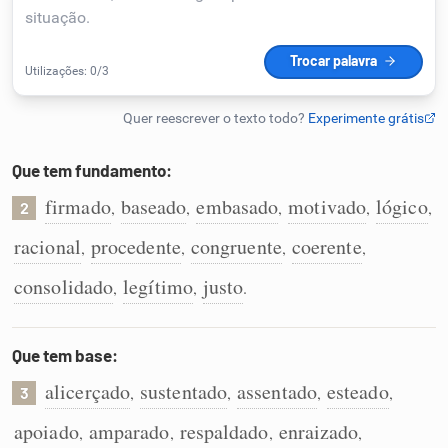
Humanizador de IA
Cata-letras
Que tem fundamento:
Conexões
firmado
baseado
embasado
motivado
lógico
,
,
,
,
,
2
racional
procedente
congruente
coerente
,
,
,
,
Caça-palavras
consolidado
legítimo
justo
,
,
.
Que tem base:
Dicionário
alicerçado
sustentado
assentado
esteado
,
,
,
,
3
Sinônimos
apoiado
amparado
respaldado
enraizado
,
,
,
,