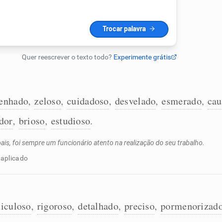
enhado
zeloso
cuidadoso
desvelado
esmerado
cau
,
,
,
,
,
dor
brioso
estudioso
,
,
.
, foi sempre um funcionário atento na realização do seu trabalho.
naplicado
iculoso
rigoroso
detalhado
preciso
pormenorizad
,
,
,
,