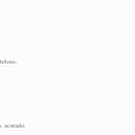
teloso
,
o
acurado
,
.