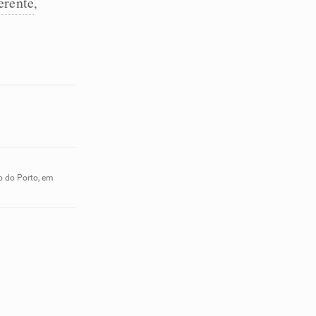
erente
,
o do Porto, em