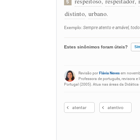
respeitoso
respeitador
,
,
5
distinto
urbano
,
.
Exemplo:
Sempre atento e amável, todo
Estes sinônimos foram úteis?
Si
Existem sinônimos incorretos
Revisão por
Flávia Neves
em novemb
Nenhum dos sinônimos apresent
Professora de português, revisora e 
Portugal (2005). Atua nas áreas da Didática
Outro
atentar
atentivo