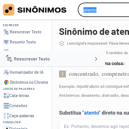
ESCREVER
Sinônimo de ate
Reescrever Texto
Resumir Texto
Lexicógrafa responsável: Flávia Neve
Corrigir Texto
47 sinônimos de atento
para 5 sentidos da
Reescrever Texto
Detector de IA
Com atenção em alguma coisa:
Humanizador de IA
concentrado
compenetr
,
1
Resumir Texto
Sinônimos no Chrome
Exemplo:
Aquele aluno só consegue est
JOGOS DE PALAVRAS
Corrigir Texto
Cata-letras
Antônimos: desatento, distraído, de
Conexões
Detector de IA
Caça-palavras
CONSULTAR
Humanizador de IA
Dicionário