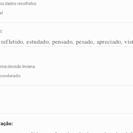
dos dados recolhidos.
al
:
refletido
estudado
pensado
pesado
apreciado
vis
,
,
,
,
,
,
uma decisão leviana.
imponderado
ração: