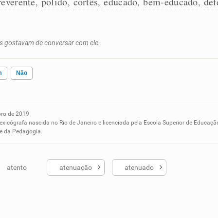
reverente
polido
cortês
educado
bem-educado
def
,
,
,
,
,
s gostavam de conversar com ele.
m
Não
ro de 2019
ados me ajudou
lexicógrafa nascida no Rio de Janeiro e licenciada pela Escola Superior de Educaçã
 e da Pedagogia.
atento
atenuação
atenuado