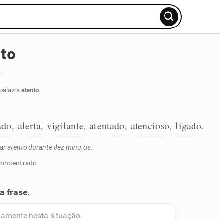
nto
s
 palavra
atento
:
ado
alerta
vigilante
atentado
atencioso
ligado
,
,
,
,
,
.
ar atento durante dez minutos.
sconcentrado