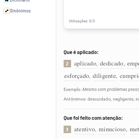
Sinônimos
Cata-letras
Conexões
Que é aplicado:
aplicado
dedicado
emp
,
,
2
Caça-palavras
esforçado
diligente
cumpri
,
,
Exemplo:
Mesmo com problemas pessoais
Dicionário
Antônimos: descuidado, negligente, i
Sinônimos
Que foi feito com atenção:
atentivo
minucioso
met
,
,
3