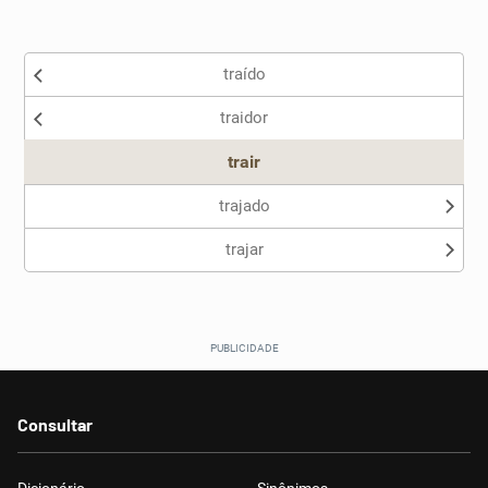
Existem sinônimos incorretos
traído
Nenhum dos sinônimos apresentados me ajudou
traidor
Outro
trair
trajado
trajar
Consultar