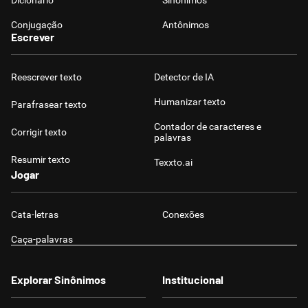
Dicionário
Sinônimos
Conjugação
Antônimos
Escrever
Reescrever texto
Detector de IA
Humanizar texto
Parafrasear texto
Contador de caracteres e
Corrigir texto
palavras
Resumir texto
Texxto.ai
Jogar
Cata-letras
Conexões
Caça-palavras
Explorar Sinônimos
Institucional