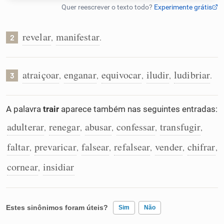
Humanizador de IA
revelar
manifestar
,
.
2
Cata-letras
atraiçoar
enganar
equivocar
iludir
ludibriar
,
,
,
,
.
3
Conexões
A palavra
trair
aparece também nas seguintes entradas:
Caça-palavras
adulterar
renegar
abusar
confessar
transfugir
,
,
,
,
,
faltar
prevaricar
falsear
refalsear
vender
chifrar
,
,
,
,
,
,
cornear
insidiar
,
Dicionário
Sinônimos
Estes sinônimos foram úteis?
Sim
Não