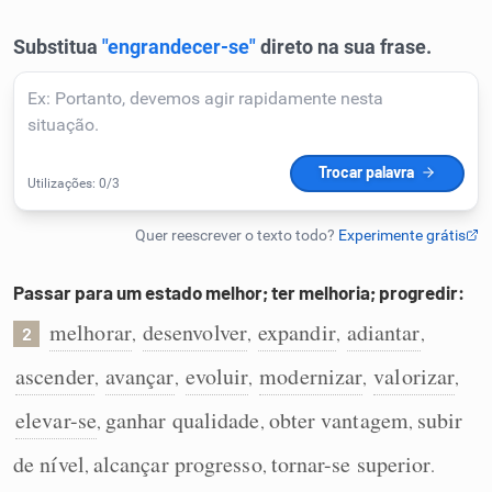
Humanizador de IA
Cata-letras
Conexões
Caça-palavras
Passar para um estado melhor; ter melhoria; progredir:
melhorar
desenvolver
expandir
adiantar
,
,
,
,
2
ascender
avançar
evoluir
modernizar
valorizar
,
,
,
,
,
Dicionário
elevar-se
ganhar qualidade
obter vantagem
subir
,
,
,
Sinônimos
de nível
alcançar progresso
tornar-se superior
,
,
.