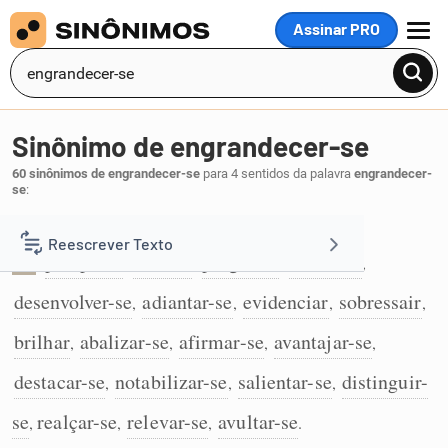
Assinar PRO
MENU
Sinônimo de engrandecer-se
60 sinônimos de engrandecer-se
para 4 sentidos da palavra
engrandecer-
se
:
Progredir:
Reescrever Texto
prosperar
crescer
progredir
florescer
,
,
,
,
1
desenvolver-se
adiantar-se
evidenciar
sobressair
Resumir Texto
,
,
,
,
brilhar
abalizar-se
afirmar-se
avantajar-se
,
,
,
,
Corrigir Texto
destacar-se
notabilizar-se
salientar-se
distinguir-
,
,
,
Detector de IA
se
realçar-se
relevar-se
avultar-se
,
,
,
.