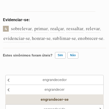
Evidenciar-se:
sobrelevar
primar
realçar
ressaltar
relevar
,
,
,
,
,
4
evidenciar-se
honrar-se
sublimar-se
enobrecer-se
,
,
,
.
Estes sinônimos foram úteis?
Sim
Não
Existem sinônimos incorretos
engrandecedor
Nenhum dos sinônimos apresentados me ajudou
engrandecer
Outro
engrandecer-se