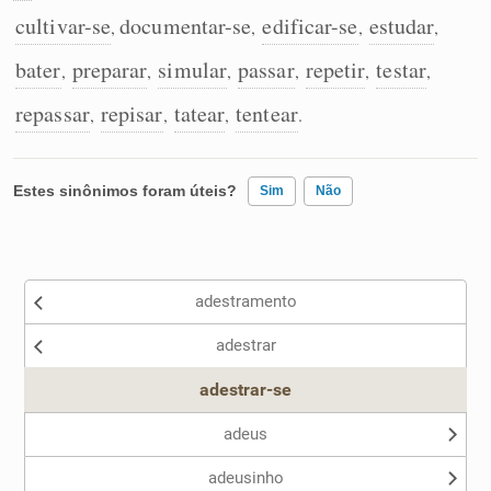
cultivar-se
documentar-se
edificar-se
estudar
,
,
,
,
bater
preparar
simular
passar
repetir
testar
,
,
,
,
,
,
repassar
repisar
tatear
tentear
,
,
,
.
Estes sinônimos foram úteis?
Sim
Não
Existem sinônimos incorretos
adestramento
Nenhum dos sinônimos apresentados me ajudou
adestrar
Outro
adestrar-se
adeus
adeusinho