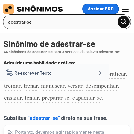
Assinar PRO
MENU
Sinônimo de adestrar-se
44 sinônimos de adestrar-se
para 3 sentidos da palavra
adestrar-se
:
Adquirir uma habilidade prática:
aprender
desenvolver
usar
exercitar
praticar
Reescrever Texto
,
,
,
,
,
1
treinar
trenar
manusear
versar
desempenhar
,
,
,
,
,
Resumir Texto
ensaiar
tentar
preparar-se
capacitar-se
,
,
,
.
Corrigir Texto
Detector de IA