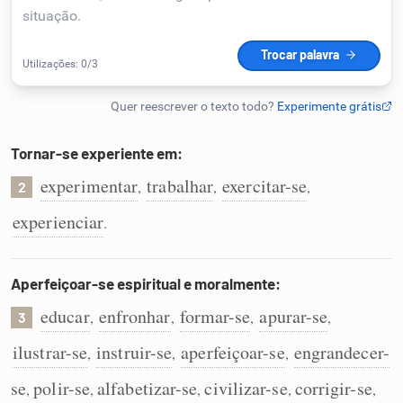
Humanizador de IA
Cata-letras
Tornar-se experiente em:
Conexões
experimentar
trabalhar
exercitar-se
,
,
,
2
experienciar
.
Caça-palavras
Aperfeiçoar-se espiritual e moralmente:
educar
enfronhar
formar-se
apurar-se
,
,
,
,
3
Dicionário
ilustrar-se
instruir-se
aperfeiçoar-se
engrandecer-
,
,
,
Sinônimos
se
polir-se
alfabetizar-se
civilizar-se
corrigir-se
,
,
,
,
,