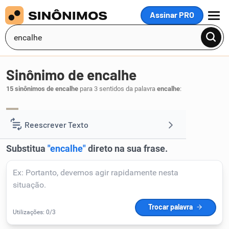
Assinar PRO
MENU
Sinônimo de encalhe
15 sinônimos de encalhe
para 3 sentidos da palavra
encalhe
:
encalhação
encalhamento
obstáculo
,
,
.
1
Reescrever Texto
Resumir Texto
Corrigir Texto
Detector de IA