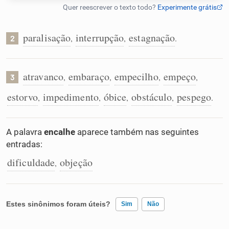
Humanizador de IA
paralisação
interrupção
estagnação
,
,
.
2
Cata-letras
atravanco
embaraço
empecilho
empeço
,
,
,
,
3
estorvo
impedimento
óbice
obstáculo
pespego
,
,
,
,
.
Conexões
Caça-palavras
A palavra
encalhe
aparece também nas seguintes
entradas:
dificuldade
objeção
,
Dicionário
Estes sinônimos foram úteis?
Sim
Não
Sinônimos