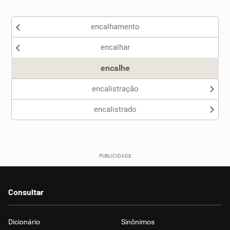
Existem sinônimos incorretos
encalhamento
Nenhum dos sinônimos apresentados me ajudou
encalhar
Outro
encalhe
encalistração
encalistrado
Consultar
Dicionário
Sinônimos