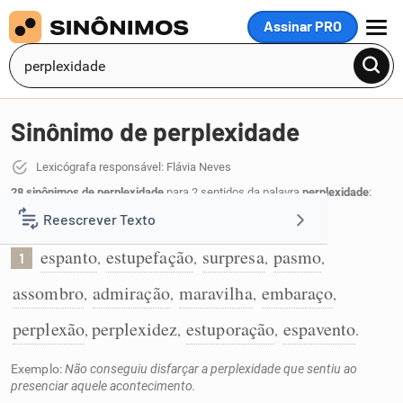
Assinar PRO
MENU
Sinônimo de perplexidade
Lexicógrafa responsável: Flávia Neves
28 sinônimos de perplexidade
para 2 sentidos da palavra
perplexidade
:
Reescrever Texto
Estado de quem está perplexo:
espanto
estupefação
surpresa
pasmo
,
,
,
,
1
Resumir Texto
assombro
admiração
maravilha
embaraço
,
,
,
,
Corrigir Texto
perplexão
perplexidez
estuporação
espavento
,
,
,
.
Exemplo:
Não conseguiu disfarçar a perplexidade que sentiu ao
Detector de IA
presenciar aquele acontecimento.