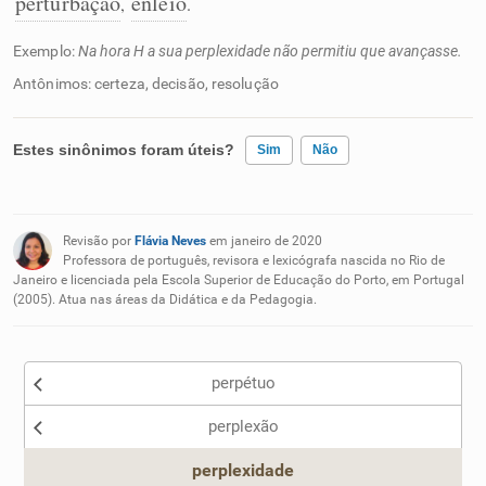
perturbação
enleio
,
.
Exemplo:
Na hora H a sua perplexidade não permitiu que avançasse.
Antônimos: certeza, decisão, resolução
Estes sinônimos foram úteis?
Sim
Não
Existem sinônimos incorretos
Revisão por
Flávia Neves
em janeiro de 2020
Nenhum dos sinônimos apresentados me ajudou
Professora de português, revisora e lexicógrafa nascida no Rio de
Janeiro e licenciada pela Escola Superior de Educação do Porto, em Portugal
(2005). Atua nas áreas da Didática e da Pedagogia.
Outro
perpétuo
perplexão
perplexidade