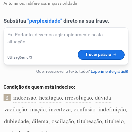
Antônimos: indiferença, impassibilidade
Humanizador de IA
Cata-letras
Conexões
Caça-palavras
Condição de quem está indeciso:
indecisão
hesitação
irresolução
dúvida
,
,
,
,
2
Dicionário
vacilação
inação
incerteza
confusão
indefinição
,
,
,
,
,
dubiedade
dilema
oscilação
titubeação
titubeio
,
,
,
,
,
Sinônimos