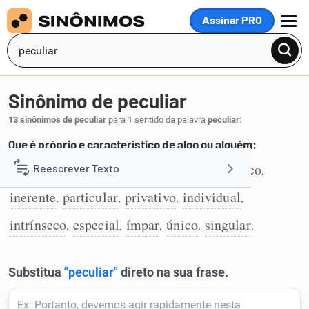
Assinar PRO
MENU
Sinônimo de peculiar
13 sinônimos de peculiar
para 1 sentido da palavra
peculiar
:
Que é próprio e característico de algo ou alguém:
próprio
característico
específico
típico
Reescrever Texto
,
,
,
,
1
inerente
particular
privativo
individual
,
,
,
,
Resumir Texto
intrínseco
especial
ímpar
único
singular
,
,
,
,
.
Corrigir Texto
Detector de IA