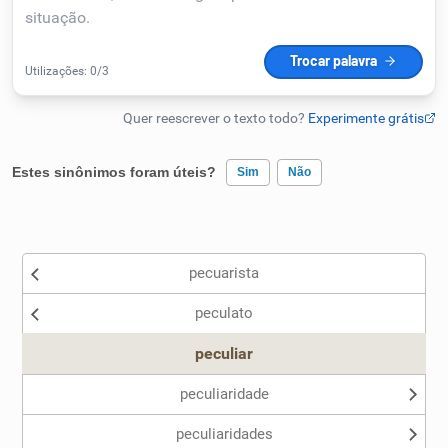
Humanizador de IA
Cata-letras
Estes sinônimos foram úteis?
Sim
Não
Conexões
Existem sinônimos incorretos
Caça-palavras
pecuarista
Nenhum dos sinônimos apresentados me ajudou
peculato
Outro
peculiar
Dicionário
peculiaridade
Sinônimos
peculiaridades