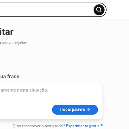
itar
a palavra
enjeitar
: