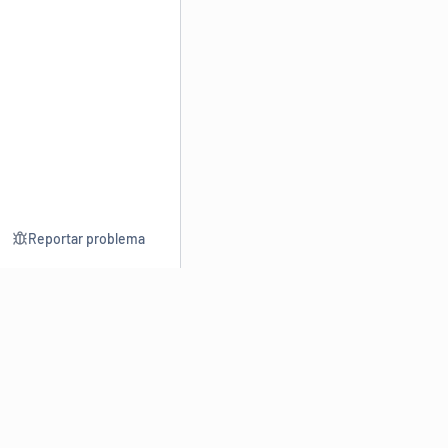
Reportar problema
Consultar
Escrev
Dicionário
Reescre
Sinônimos
Parafra