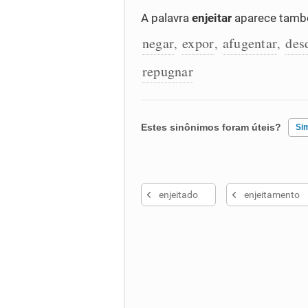
A palavra
enjeitar
aparece també
negar
expor
afugentar
des
,
,
,
repugnar
Estes sinônimos foram úteis?
Si
Existem sinônimos incorretos
enjeitado
enjeitamento
Nenhum dos sinônimos apresent
Outro