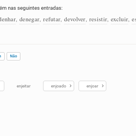
m nas seguintes entradas:
denhar
denegar
refutar
devolver
resistir
excluir
e
,
,
,
,
,
,
m
Não
enjeitar
enjoado
enjoar
ados me ajudou