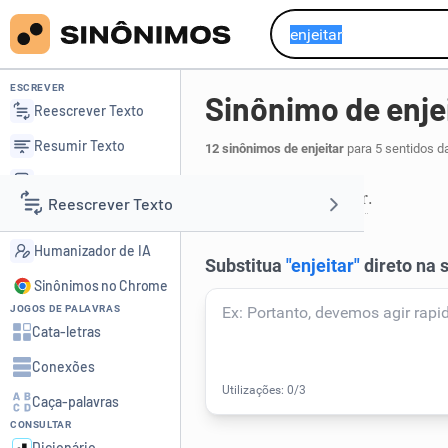
ESCREVER
Sinônimo de enje
Reescrever Texto
Resumir Texto
12 sinônimos de enjeitar
para 5 sentidos d
Corrigir Texto
rejeitar
repelir
,
.
1
Reescrever Texto
Detector de IA
Humanizador de IA
Resumir Texto
Sinônimos no Chrome
JOGOS DE PALAVRAS
Corrigir Texto
Cata-letras
Conexões
Detector de IA
Caça-palavras
CONSULTAR
Humanizador de IA
Dicionário