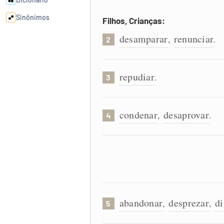
Sinônimos
Filhos, Crianças:
desamparar
renunciar
,
.
2
Cata-letras
repudiar
Conexões
.
3
Caça-palavras
condenar
desaprovar
,
.
4
Dicionário
Sinônimos
abandonar
desprezar
di
,
,
5