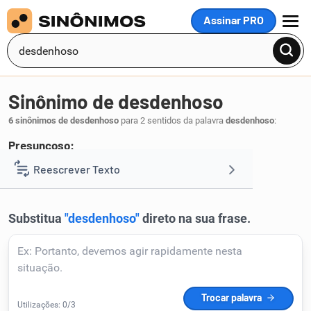
Assinar PRO
MENU
Sinônimo de desdenhoso
6 sinônimos de desdenhoso
para 2 sentidos da palavra
desdenhoso
:
Presunçoso:
arrogante
orgulhoso
soberbo
Reescrever Texto
,
,
.
1
Resumir Texto
Corrigir Texto
Detector de IA