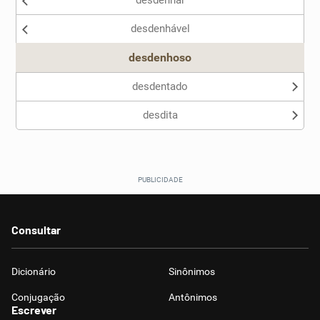
desdenhar
Nenhum dos sinônimos apresentados me ajudou
desdenhável
Outro
desdenhoso
desdentado
desdita
Consultar
Dicionário
Sinônimos
Conjugação
Antônimos
Escrever