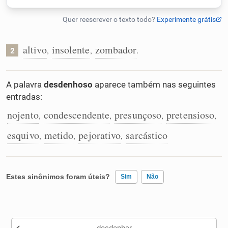
Humanizador de IA
altivo
insolente
zombador
,
,
.
2
Cata-letras
A palavra
desdenhoso
aparece também nas seguintes
entradas:
Conexões
nojento
condescendente
presunçoso
pretensioso
,
,
,
,
Caça-palavras
esquivo
metido
pejorativo
sarcástico
,
,
,
Estes sinônimos foram úteis?
Sim
Não
Dicionário
Existem sinônimos incorretos
Sinônimos