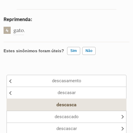
Reprimenda:
gato
.
4
Estes sinônimos foram úteis?
Sim
Não
Existem sinônimos incorretos
descasamento
Nenhum dos sinônimos apresentados me ajudou
descasar
Outro
descasca
descascado
descascar