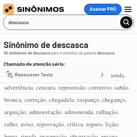
Assinar PRO
MENU
Sinônimo de descasca
55 sinônimos de descasca
para 4 sentidos da palavra
descasca
:
Chamada de atenção séria:
chega
chegada
descompostura
reprimenda
Reescrever Texto
,
,
,
,
1
advertência
censura
repreensão
corretivo
sabão
,
,
,
,
,
Resumir Texto
bronca
correção
chegadela
raspanço
cheganço
,
,
,
,
,
Corrigir Texto
arguição
admoestação
admonenda
ralhação
,
,
,
,
ralho
aviso
reprovação
crítica
reparo
lição
,
,
,
,
,
,
Detector de IA
berro
ripada
increpação
observação
ensino
,
,
,
,
,