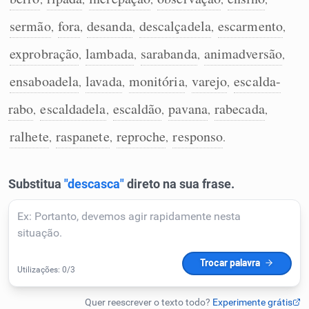
Humanizador de IA
sermão
fora
desanda
descalçadela
escarmento
,
,
,
,
,
exprobração
lambada
sarabanda
animadversão
,
,
,
,
ensaboadela
lavada
monitória
varejo
escalda-
,
,
,
,
Cata-letras
rabo
escaldadela
escaldão
pavana
rabecada
,
,
,
,
,
Conexões
ralhete
raspanete
reproche
responso
,
,
,
.
Caça-palavras
Dicionário
Sinônimos