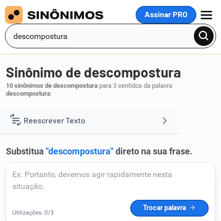
Assinar PRO
MENU
Sinônimo de descompostura
10 sinônimos de descompostura
para 3 sentidos da palavra
descompostura
:
repreensão
pito
,
.
1
Reescrever Texto
Resumir Texto
Corrigir Texto
Detector de IA