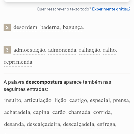
Humanizador de IA
desordem
baderna
bagunça
,
,
.
2
Cata-letras
admoestação
admonenda
ralhação
ralho
,
,
,
,
3
Conexões
reprimenda
.
Caça-palavras
A palavra
descompostura
aparece também nas
seguintes entradas:
insulto
articulação
lição
castigo
especial
prensa
,
,
,
,
,
,
Dicionário
achatadela
capina
carão
chamada
corrida
,
,
,
,
,
desanda
descalçadeira
descalçadela
esfrega
,
,
,
,
Sinônimos