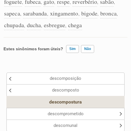
foguete
fubeca
gato
respe
reverbério
sabão
,
,
,
,
,
,
sapeca
sarabanda
xingamento
bigode
bronca
,
,
,
,
,
chupada
ducha
esbregue
chega
,
,
,
Estes sinônimos foram úteis?
Sim
Não
Existem sinônimos incorretos
descomposição
Nenhum dos sinônimos apresentados me ajudou
descomposto
Outro
descompostura
descomprometido
descomunal