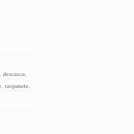
descasca
,
,
e
raspanete
,
,