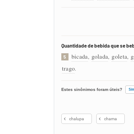
Quantidade de bebida que se beb
bicada
golada
goleta
g
,
,
,
5
trago
.
Estes sinônimos foram úteis?
Si
Existem sinônimos incorretos
chalupa
chama
Nenhum dos sinônimos apresent
Outro