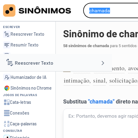
ESCREVER
Sinônimo de ch
Reescrever Texto
Resumir Texto
58 sinônimos de chamada
para 5 sentidos
Corrigir Texto
Chamamento:
Reescrever Texto
Detector de IA
chama
avocamento
avo
,
,
1
Humanizador de IA
intimação
sinal
solicitação
,
,
Resumir Texto
Sinônimos no Chrome
JOGOS DE PALAVRAS
Corrigir Texto
Cata-letras
Conexões
Detector de IA
Caça-palavras
CONSULTAR
Humanizador de IA
Dicionário