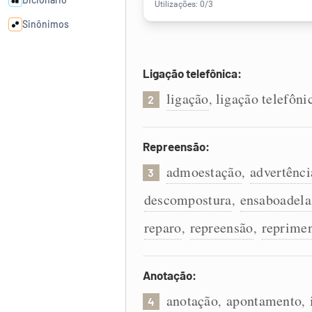
Sinônimos
Cata-letras
Ligação telefônica:
ligação
ligação telefôni
,
2
Conexões
Caça-palavras
Repreensão:
admoestação
advertênci
,
3
descompostura
ensaboadela
,
Dicionário
reparo
repreensão
reprime
,
,
Sinônimos
Anotação:
anotação
apontamento
,
,
4