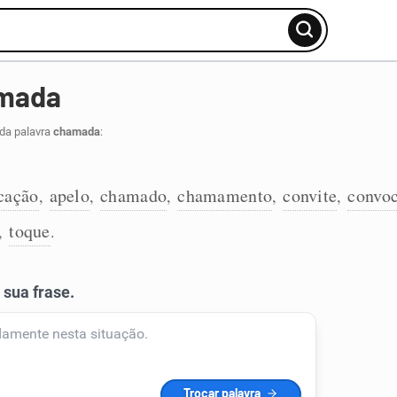
amada
 da palavra
chamada
:
cação
apelo
chamado
chamamento
convite
convo
,
,
,
,
,
toque
,
.