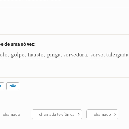
e de uma só vez:
olo
golpe
hausto
pinga
sorvedura
sorvo
taleigada
,
,
,
,
,
,
m
Não
chamada
chamada telefônica
chamado
ados me ajudou