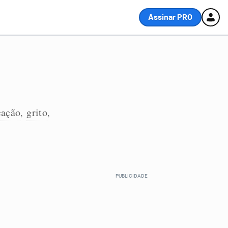
Assinar PRO
cação
grito
,
,