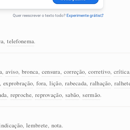
ca
telefonema
,
.
a
aviso
bronca
censura
correção
corretivo
crítica
,
,
,
,
,
,
exprobração
fora
lição
rabecada
ralhação
ralhet
,
,
,
,
,
,
nda
reproche
reprovação
sabão
sermão
,
,
,
,
.
indicação
lembrete
nota
,
,
.