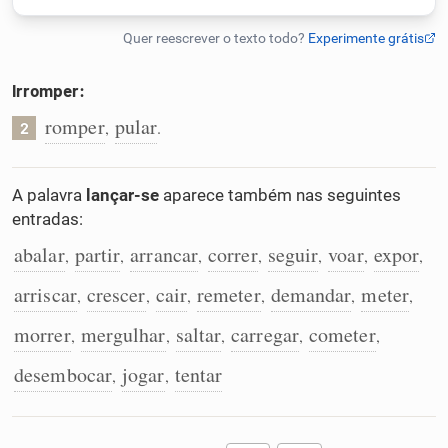
Humanizador de IA
Irromper:
romper
pular
,
.
2
Cata-letras
Conexões
A palavra
lançar-se
aparece também nas seguintes
entradas:
Caça-palavras
abalar
partir
arrancar
correr
seguir
voar
expor
,
,
,
,
,
,
,
arriscar
crescer
cair
remeter
demandar
meter
,
,
,
,
,
,
morrer
mergulhar
saltar
carregar
cometer
,
,
,
,
,
Dicionário
desembocar
jogar
tentar
,
,
Sinônimos