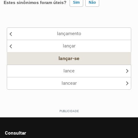
Estes sinônimos foram úteis?
Sim
Não
Existem sinônimos incorretos
lançamento
Nenhum dos sinônimos apresentados me ajudou
lançar
Outro
lançar-se
lance
lancear
Consultar