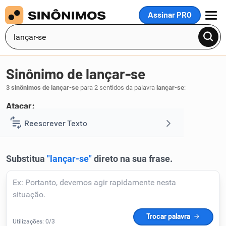
Assinar PRO
MENU
Sinônimo de lançar-se
3 sinônimos de lançar-se
para 2 sentidos da palavra
lançar-se
:
Atacar:
investir
Reescrever Texto
.
1
Resumir Texto
Corrigir Texto
Detector de IA