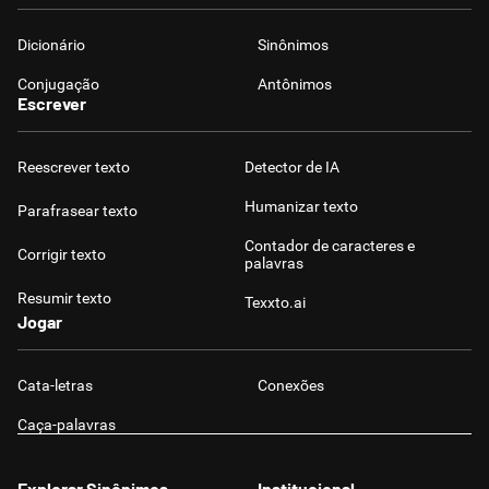
Dicionário
Sinônimos
Conjugação
Antônimos
Escrever
Reescrever texto
Detector de IA
Humanizar texto
Parafrasear texto
Contador de caracteres e
Corrigir texto
palavras
Resumir texto
Texxto.ai
Jogar
Cata-letras
Conexões
Caça-palavras
Explorar Sinônimos
Institucional