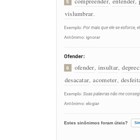
compreender
entender
,
,
5
vislumbrar
.
Exemplo:
Por mais que ele se esforce, 
Antônimo: ignorar
Ofender:
ofender
insultar
deprec
,
,
6
desacatar
acometer
desfeit
,
,
Exemplo:
Suas palavras não me consegu
Antônimo: elogiar
Estes sinônimos foram úteis?
Si