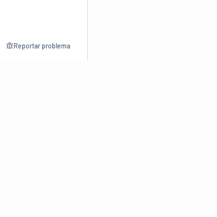
Reportar problema
Consultar
Escrev
Dicionário
Reescre
Sinônimos
Parafra
Conjugação
Corrigir
Antônimos
Resumir