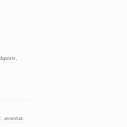
dquirir
,
r
assestar
,
.