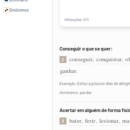
Sinônimos
Cata-letras
Conexões
Conseguir o que se quer:
conseguir
conquistar
o
,
,
2
Caça-palavras
ganhar
.
Exemplo:
Estou a poucos dias de atingi
Dicionário
Antônimo: perder
Sinônimos
Acertar em alguém de forma físi
bater
ferir
lesionar
ma
,
,
,
3