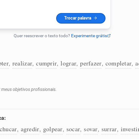
bter
realizar
cumprir
lograr
perfazer
completar
a
,
,
,
,
,
,
r meus objetivos profissionais.
ca:
chucar
agredir
golpear
socar
sovar
surrar
investi
,
,
,
,
,
,