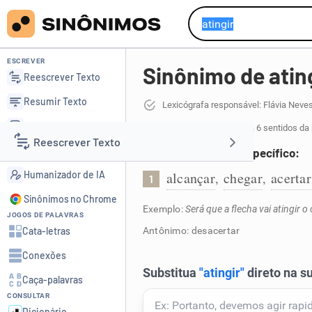
ESCREVER
Sinônimo de atin
Reescrever Texto
Resumir Texto
Lexicógrafa responsável: Flávia Neve
Corrigir Texto
61 sinônimos de atingir
para 6 sentidos da
Reescrever Texto
Detector de IA
Chegar a um ponto específico:
Humanizador de IA
alcançar
chegar
acertar
,
,
1
Resumir Texto
Sinônimos no Chrome
Exemplo:
Será que a flecha vai atingir o
JOGOS DE PALAVRAS
Corrigir Texto
Cata-letras
Antônimo: desacertar
Conexões
Detector de IA
Caça-palavras
CONSULTAR
Humanizador de IA
Dicionário