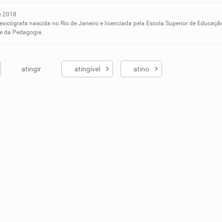
e 2018
ados me ajudou
lexicógrafa nascida no Rio de Janeiro e licenciada pela Escola Superior de Educaçã
 e da Pedagogia.
atingir
atingível
atino