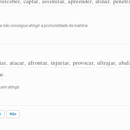
perceber
captar
assimilar
apreender
atinar
penetr
,
,
,
,
,
ele não consegue atingir a profundidade da matéria.
iar
atacar
afrontar
injuriar
provocar
ultrajar
abal
,
,
,
,
,
,
ar
.
em atingir.
m
Não