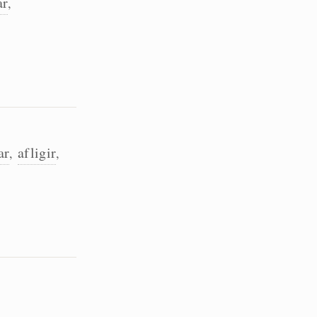
ar
,
ar
afligir
,
,