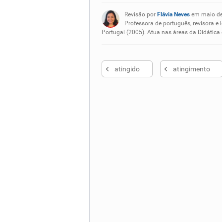
Existem sinônimos incorretos
Revisão por
Flávia Neves
em maio d
Nenhum dos sinônimos apresent
Professora de português, revisora e 
Portugal (2005). Atua nas áreas da Didática
Outro
atingido
atingimento