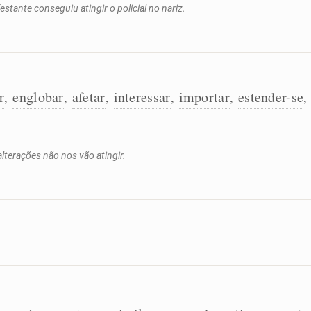
stante conseguiu atingir o policial no nariz.
r
englobar
afetar
interessar
importar
estender-se
,
,
,
,
,
,
terações não nos vão atingir.