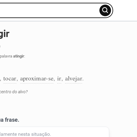
gir
s
 palavra
atingir
:
tocar
aproximar-se
ir
alvejar
,
,
,
,
.
 centro do alvo?