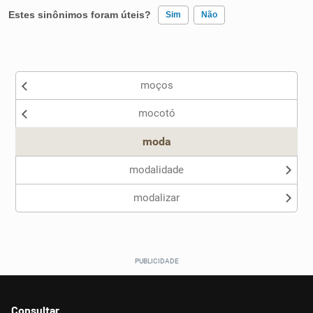
Estes sinônimos foram úteis?
Sim
Não
Existem sinônimos incorretos
moços
Nenhum dos sinônimos apresentados me ajudou
mocotó
Outro
moda
modalidade
modalizar
Consultar