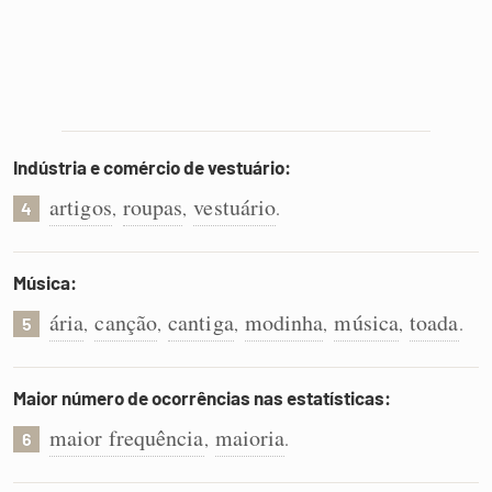
Indústria e comércio de vestuário:
artigos
roupas
vestuário
,
,
.
4
Música:
ária
canção
cantiga
modinha
música
toada
,
,
,
,
,
.
5
Maior número de ocorrências nas estatísticas:
maior frequência
maioria
,
.
6