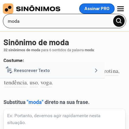
Assinar PRO
MENU
Sinônimo de moda
32 sinônimos de moda
para 6 sentidos da palavra
moda
:
Costume:
costume
estilo
praxe
hábito
prática
rotina
Reescrever Texto
,
,
,
,
,
,
1
tendência
uso
voga
,
,
.
Resumir Texto
Corrigir Texto
Detector de IA