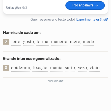
Humanizador de IA
Maneira de cada um:
Cata-letras
jeito
gosto
forma
maneira
meio
modo
,
,
,
,
,
.
2
Conexões
Grande interesse generalizado:
Caça-palavras
epidemia
fixação
mania
surto
vezo
vício
,
,
,
,
,
.
3
Dicionário
Sinônimos