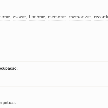
orar
evocar
lembrar
memorar
memorizar
record
,
,
,
,
,
 ocupação:
erpetuar
.