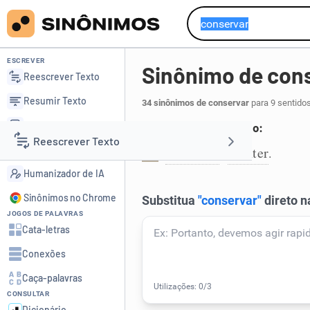
ESCREVER
Sinônimo de con
Reescrever Texto
Resumir Texto
34 sinônimos de conservar
para 9 sentido
Corrigir Texto
Manter em bom estado:
Reescrever Texto
Detector de IA
preservar
manter
,
.
1
Humanizador de IA
Resumir Texto
Sinônimos no Chrome
JOGOS DE PALAVRAS
Corrigir Texto
Cata-letras
Conexões
Detector de IA
Caça-palavras
CONSULTAR
Humanizador de IA
Dicionário