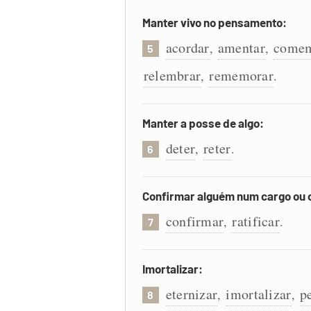
Manter vivo no pensamento:
acordar
amentar
comem
,
,
5
relembrar
rememorar
,
.
Manter a posse de algo:
deter
reter
,
.
6
Confirmar alguém num cargo ou
confirmar
ratificar
,
.
7
Imortalizar:
eternizar
imortalizar
p
,
,
8