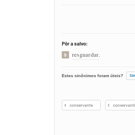
Pôr a salvo:
resguardar
.
9
Estes sinônimos foram úteis?
Si
Existem sinônimos incorretos
conservante
conservant
Nenhum dos sinônimos apresent
Outro