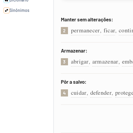
Sinônimos
Manter sem alterações:
Cata-letras
permanecer
ficar
conti
,
,
2
Conexões
Armazenar:
abrigar
armazenar
emb
,
,
Caça-palavras
3
Pôr a salvo:
cuidar
defender
proteg
,
,
4
Dicionário
Sinônimos