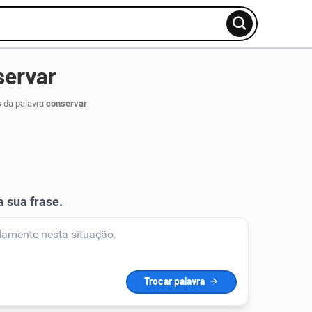
servar
s da palavra
conservar
: