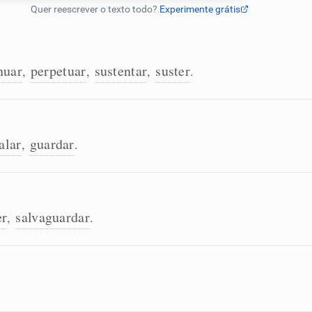
nuar
perpetuar
sustentar
suster
,
,
,
.
alar
guardar
,
.
er
salvaguardar
,
.