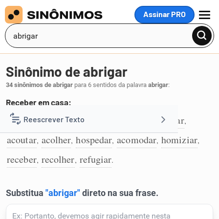
Assinar PRO
MENU
Sinônimo de abrigar
34 sinônimos de abrigar
para 6 sentidos da palavra
abrigar
:
Receber em casa:
acoitar
aguaritar
asilar
alojar
albergar
Reescrever Texto
,
,
,
,
,
1
acoutar
acolher
hospedar
acomodar
homiziar
,
,
,
,
,
Resumir Texto
receber
recolher
refugiar
,
,
.
Corrigir Texto
Detector de IA