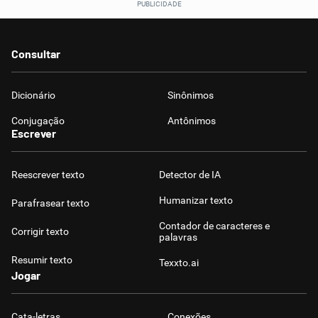
Consultar
Dicionário
Sinônimos
Conjugação
Antônimos
Escrever
Reescrever texto
Detector de IA
Humanizar texto
Parafrasear texto
Contador de caracteres e
Corrigir texto
palavras
Resumir texto
Texxto.ai
Jogar
Cata-letras
Conexões