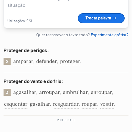
Humanizador de IA
Cata-letras
Proteger de perigos:
Conexões
amparar
defender
proteger
,
,
.
2
Caça-palavras
Proteger do vento e do frio:
agasalhar
arroupar
embrulhar
enroupar
,
,
,
,
3
esquentar
gasalhar
resguardar
roupar
vestir
,
,
,
,
.
Dicionário
Sinônimos