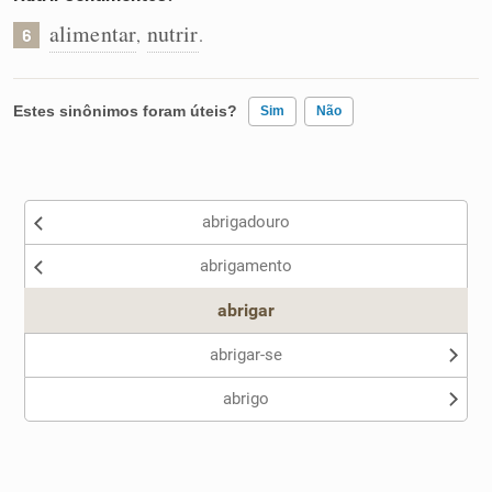
alimentar
nutrir
,
.
6
Estes sinônimos foram úteis?
Sim
Não
Existem sinônimos incorretos
abrigadouro
Nenhum dos sinônimos apresentados me ajudou
abrigamento
Outro
abrigar
abrigar-se
abrigo