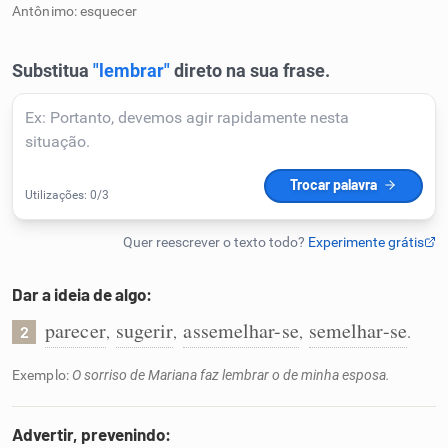
Antônimo: esquecer
Humanizador de IA
Cata-letras
Conexões
Caça-palavras
Dar a ideia de algo:
parecer
sugerir
assemelhar-se
semelhar-se
,
,
,
.
2
Dicionário
Exemplo:
O sorriso de Mariana faz lembrar o de minha esposa.
Sinônimos
Advertir, prevenindo: