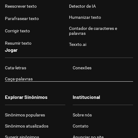
Reescrever texto
Detector de IA
Humanizar texto
Parafrasear texto
Contador de caracteres e
Corrigir texto
palavras
Resumir texto
Texxto.ai
Jogar
Cata-letras
Conexões
Caça-palavras
Explorar Sinônimos
Institucional
Sinônimos populares
Sobre nós
Sinônimos atualizados
Contato
Sugerir sinônimos
Anunciar no site