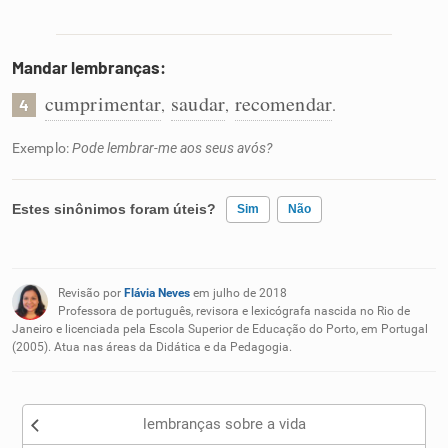
Mandar lembranças:
cumprimentar
saudar
recomendar
,
,
.
4
Exemplo:
Pode lembrar-me aos seus avós?
Estes sinônimos foram úteis?
Sim
Não
Existem sinônimos incorretos
Revisão por
Flávia Neves
em julho de 2018
Nenhum dos sinônimos apresentados me ajudou
Professora de português, revisora e lexicógrafa nascida no Rio de
Janeiro e licenciada pela Escola Superior de Educação do Porto, em Portugal
(2005). Atua nas áreas da Didática e da Pedagogia.
Outro
lembranças sobre a vida