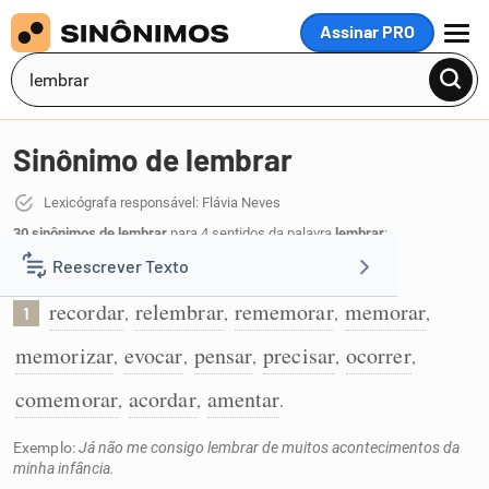
Assinar PRO
MENU
Sinônimo de lembrar
Lexicógrafa responsável: Flávia Neves
30 sinônimos de lembrar
para 4 sentidos da palavra
lembrar
:
Reescrever Texto
Recordar alguma coisa:
recordar
relembrar
rememorar
memorar
,
,
,
,
1
Resumir Texto
memorizar
evocar
pensar
precisar
ocorrer
,
,
,
,
,
Corrigir Texto
comemorar
acordar
amentar
,
,
.
Exemplo:
Já não me consigo lembrar de muitos acontecimentos da
Detector de IA
minha infância.