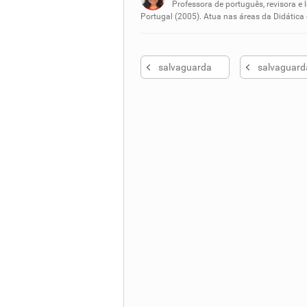
Nenhum dos sinônimos apresent
Professora de português, revisora e 
Portugal (2005). Atua nas áreas da Didática
Outro
salvaguarda
salvaguard