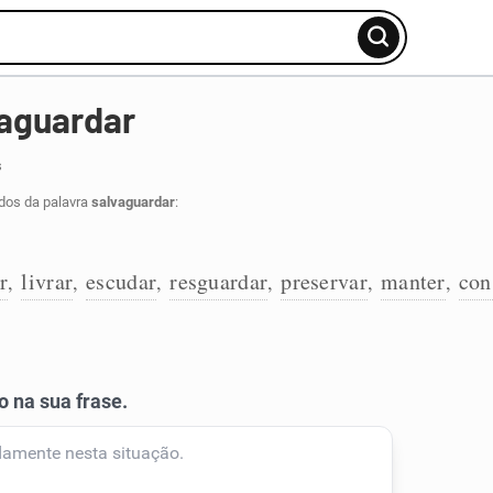
vaguardar
s
dos da palavra
salvaguardar
:
r
livrar
escudar
resguardar
preservar
manter
con
,
,
,
,
,
,