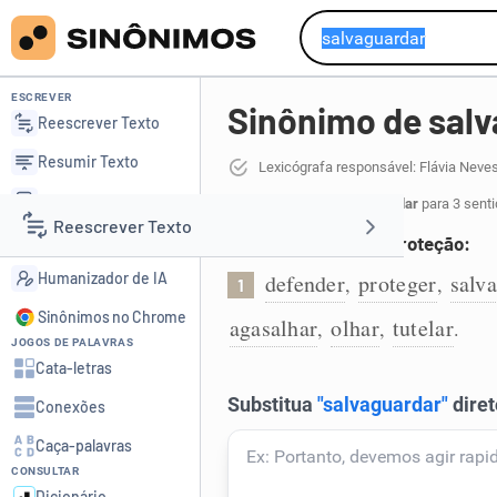
ESCREVER
Sinônimo de sal
Reescrever Texto
Resumir Texto
Lexicógrafa responsável: Flávia Neve
Corrigir Texto
24 sinônimos de salvaguardar
para 3 senti
Reescrever Texto
Detector de IA
Adotar medidas de proteção:
Humanizador de IA
defender
proteger
salva
,
,
1
Resumir Texto
Sinônimos no Chrome
agasalhar
olhar
tutelar
,
,
.
JOGOS DE PALAVRAS
Corrigir Texto
Cata-letras
Conexões
Detector de IA
Caça-palavras
CONSULTAR
Humanizador de IA
Dicionário