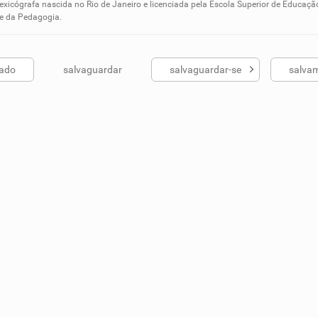
ados me ajudou
lexicógrafa nascida no Rio de Janeiro e licenciada pela Escola Superior de Educaçã
 e da Pedagogia.
ado
salvaguardar
salvaguardar-se
salva