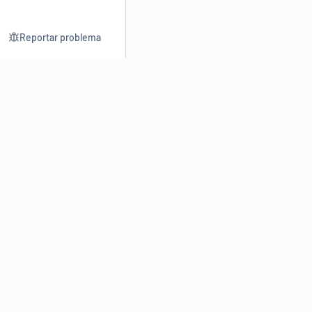
Reportar problema
Consultar
Escrev
Dicionário
Reescre
Sinônimos
Parafra
Conjugação
Corrigir
Antônimos
Resumir
O
Dicionário Online de Sinônimos
é parte do
Dicio.com.br
e