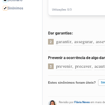
Sinônimos
Cata-letras
Dar garantias:
Conexões
garantir
assegurar
asse
,
,
2
Caça-palavras
Prevenir a ocorrência de algo da
prevenir
precaver
acaut
,
,
3
Dicionário
Estes sinônimos foram úteis?
Si
Sinônimos
Existem sinônimos incorretos
Revisão por
Flávia Neves
em maio d