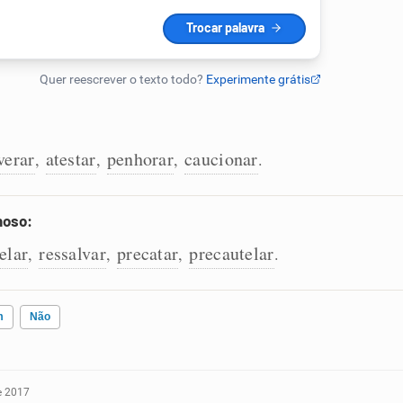
verar
atestar
penhorar
caucionar
,
,
,
.
noso:
elar
ressalvar
precatar
precautelar
,
,
,
.
m
Não
e 2017