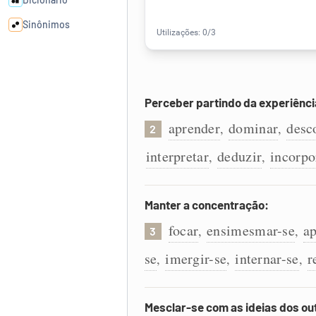
Sinônimos
Cata-letras
Perceber partindo da experiênci
Conexões
aprender
dominar
desc
,
,
2
Caça-palavras
interpretar
deduzir
incorpo
,
,
Manter a concentração:
Dicionário
focar
ensimesmar-se
ap
,
,
3
se
imergir-se
internar-se
r
,
,
,
Sinônimos
Mesclar-se com as ideias dos ou