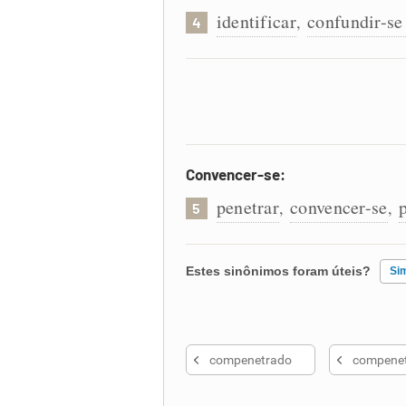
identificar
confundir-s
,
4
Convencer-se:
penetrar
convencer-se
,
,
5
Estes sinônimos foram úteis?
Si
Existem sinônimos incorretos
compenetrado
compenet
Nenhum dos sinônimos apresent
Outro