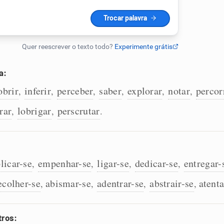
a:
obrir
inferir
perceber
saber
explorar
notar
percor
,
,
,
,
,
,
rar
lobrigar
perscrutar
,
,
.
licar-se
empenhar-se
ligar-se
dedicar-se
entregar-
,
,
,
,
ecolher-se
abismar-se
adentrar-se
abstrair-se
atenta
,
,
,
,
tros: