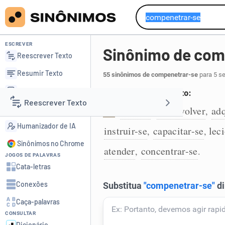
ESCREVER
Sinônimo de com
Reescrever Texto
Resumir Texto
55 sinônimos de compenetrar-se
para 5 se
Corrigir Texto
Adquirir conhecimento:
Reescrever Texto
Detector de IA
estudar
desenvolver
adq
,
,
1
Humanizador de IA
instruir-se
capacitar-se
lec
,
,
Resumir Texto
Sinônimos no Chrome
atender
concentrar-se
,
.
JOGOS DE PALAVRAS
Corrigir Texto
Cata-letras
Conexões
Detector de IA
Caça-palavras
CONSULTAR
Humanizador de IA
Dicionário