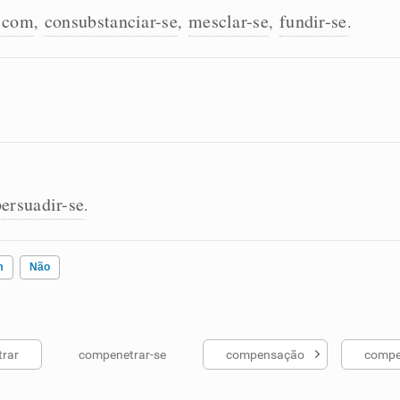
e com
consubstanciar-se
mesclar-se
fundir-se
,
,
,
.
persuadir-se
.
m
Não
rar
compenetrar-se
compensação
comp
ados me ajudou