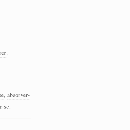
rer
,
se
absorver-
,
r-se
.