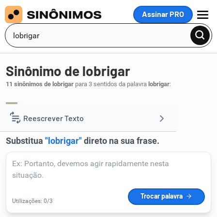
Assinar PRO
MENU
Sinônimo de lobrigar
11 sinônimos de lobrigar
para 3 sentidos da palavra
lobrigar
:
distinguir
olhar
notar
,
,
.
1
Reescrever Texto
Resumir Texto
Corrigir Texto
Detector de IA