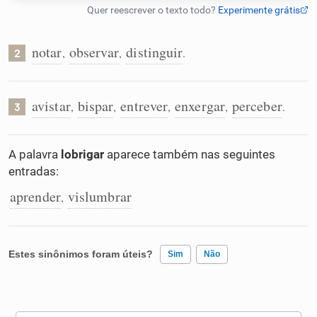
Humanizador de IA
notar
observar
distinguir
,
,
.
2
Cata-letras
avistar
bispar
entrever
enxergar
perceber
,
,
,
,
.
3
Conexões
A palavra
lobrigar
aparece também nas seguintes
entradas:
Caça-palavras
aprender
vislumbrar
,
Dicionário
Estes sinônimos foram úteis?
Sim
Não
Sinônimos
Existem sinônimos incorretos