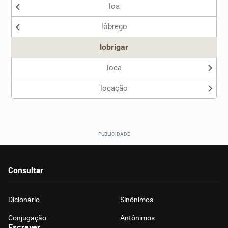
loa
Nenhum dos sinônimos apresentados me ajudou
lôbrego
Outro
lobrigar
loca
locação
Consultar
Dicionário
Sinônimos
Conjugação
Antônimos
Escrever