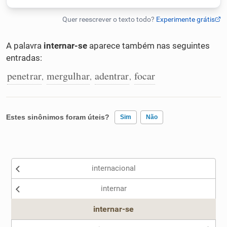
Humanizador de IA
A palavra
internar-se
aparece também nas seguintes
entradas:
Cata-letras
penetrar
mergulhar
adentrar
focar
,
,
,
Conexões
Estes sinônimos foram úteis?
Sim
Não
Caça-palavras
Existem sinônimos incorretos
internacional
Nenhum dos sinônimos apresentados me ajudou
Dicionário
internar
Outro
internar-se
Sinônimos