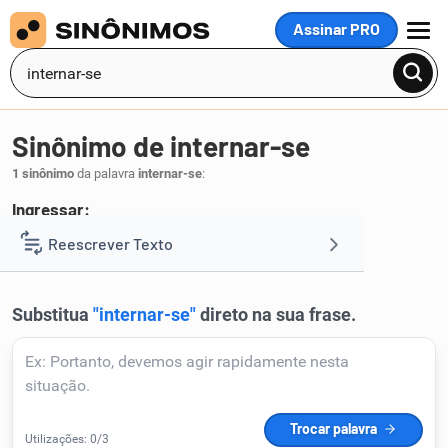
Assinar PRO
MENU
Sinônimo de internar-se
1 sinônimo
da palavra
internar-se
:
Ingressar:
entrar
Reescrever Texto
.
1
Resumir Texto
Corrigir Texto
Detector de IA