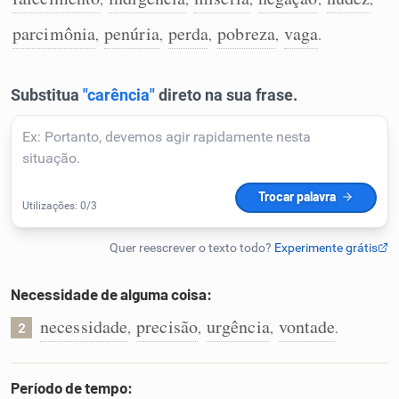
Humanizador de IA
parcimônia
penúria
perda
pobreza
vaga
,
,
,
,
.
Cata-letras
Conexões
Caça-palavras
Necessidade de alguma coisa:
Dicionário
necessidade
precisão
urgência
vontade
,
,
,
.
2
Sinônimos
Período de tempo: