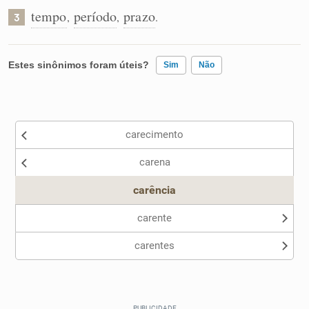
tempo
período
prazo
,
,
.
3
Estes sinônimos foram úteis?
Sim
Não
Existem sinônimos incorretos
carecimento
Nenhum dos sinônimos apresentados me ajudou
carena
Outro
carência
carente
carentes