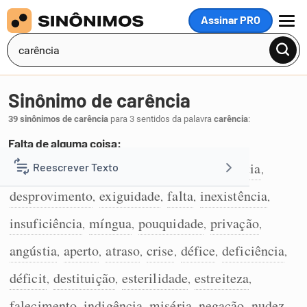
Assinar PRO
MENU
Sinônimo de carência
39 sinônimos de carência
para 3 sentidos da palavra
carência
:
Falta de alguma coisa:
ausência
carecimento
escassez
carestia
Reescrever Texto
,
,
,
,
1
desprovimento
exiguidade
falta
inexistência
,
,
,
,
Resumir Texto
insuficiência
míngua
pouquidade
privação
,
,
,
,
Corrigir Texto
angústia
aperto
atraso
crise
défice
deficiência
,
,
,
,
,
,
déficit
destituição
esterilidade
estreiteza
,
,
,
,
Detector de IA
falecimento
indigência
miséria
negação
nudez
,
,
,
,
,