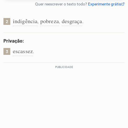
Humanizador de IA
indigência
pobreza
desgraça
,
,
.
2
Cata-letras
Privação:
escassez
.
3
Conexões
Caça-palavras
Dicionário
Sinônimos