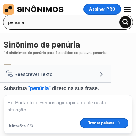
Assinar PRO
MENU
Sinônimo de penúria
14 sinônimos de penúria
para 4 sentidos da palavra
penúria
:
privação
falta
carência
pobreza
,
,
,
.
1
Reescrever Texto
Resumir Texto
Corrigir Texto
Detector de IA