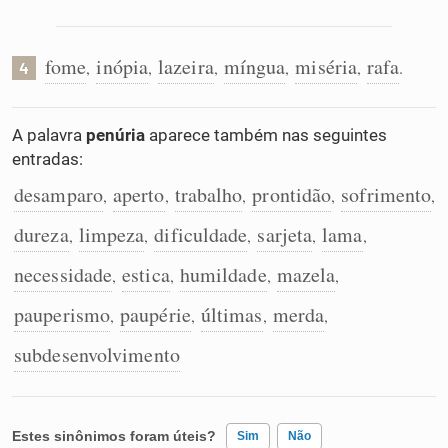
fome
inópia
lazeira
míngua
miséria
rafa
,
,
,
,
,
.
4
A palavra
penúria
aparece também nas seguintes
entradas:
desamparo
aperto
trabalho
prontidão
sofrimento
,
,
,
,
,
dureza
limpeza
dificuldade
sarjeta
lama
,
,
,
,
,
necessidade
estica
humildade
mazela
,
,
,
,
pauperismo
paupérie
últimas
merda
,
,
,
,
subdesenvolvimento
Estes sinônimos foram úteis?
Sim
Não