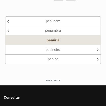
Existem sinônimos incorretos
penugem
Nenhum dos sinônimos apresentados me ajudou
penumbra
Outro
penúria
pepineiro
pepino
Consultar