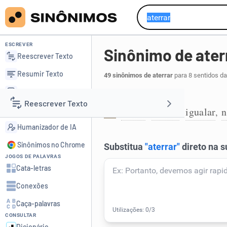
ESCREVER
Sinônimo de ater
Reescrever Texto
Resumir Texto
49 sinônimos de aterrar
para 8 sentidos da
Corrigir Texto
Encher de terra:
Reescrever Texto
Detector de IA
altear
encher
igualar
n
,
,
,
1
Humanizador de IA
Resumir Texto
Sinônimos no Chrome
JOGOS DE PALAVRAS
Corrigir Texto
Cata-letras
Conexões
Detector de IA
Caça-palavras
CONSULTAR
Humanizador de IA
Dicionário