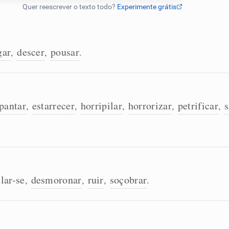
gar
descer
pousar
,
,
.
pantar
estarrecer
horripilar
horrorizar
petrificar
s
,
,
,
,
,
lar-se
desmoronar
ruir
soçobrar
,
,
,
.