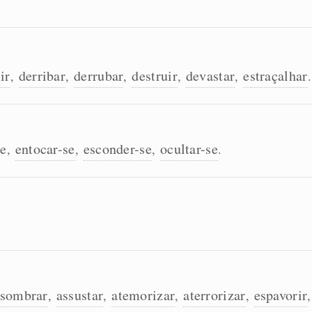
ir
derribar
derrubar
destruir
devastar
estraçalhar
,
,
,
,
,
.
se
entocar-se
esconder-se
ocultar-se
,
,
,
.
ssombrar
assustar
atemorizar
aterrorizar
espavorir
,
,
,
,