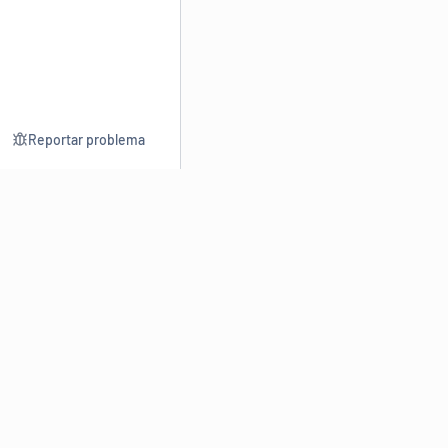
Reportar problema
Consultar
Escrev
Dicionário
Reescre
Sinônimos
Parafra
Conjugação
Corrigir
Antônimos
Resumir