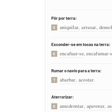
Pôr por terra:
aniquilar
arrasar
demol
,
,
5
Esconder-se em tocas na terra:
encafuar-se
encafumar-
,
6
Rumar o navio para a terra:
abarbar
acostar
,
.
7
Aterrorizar:
amedrontar
apavorar
a
,
,
8