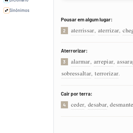
Sinônimos
Pousar em algum lugar:
Cata-letras
aterrissar
aterrizar
che
,
,
2
Conexões
Aterrorizar:
alarmar
arrepiar
assara
,
,
Caça-palavras
3
sobressaltar
terrorizar
,
.
Cair por terra:
Dicionário
ceder
desabar
desmante
,
,
4
Sinônimos