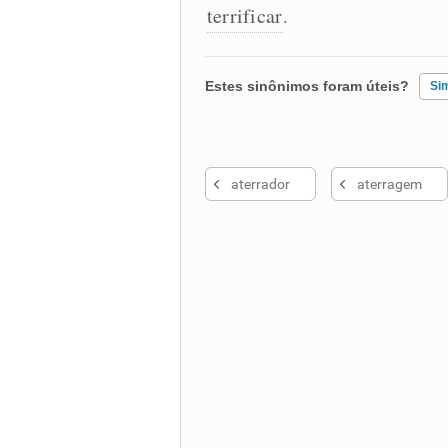
terrificar
.
Estes sinônimos foram úteis?
Si
Existem sinônimos incorretos
aterrador
aterragem
Nenhum dos sinônimos apresent
Outro