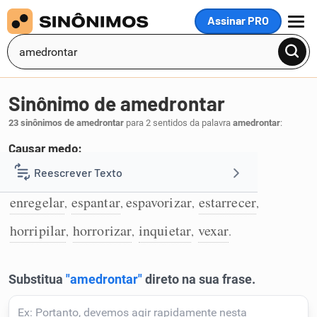
Assinar PRO
MENU
Sinônimo de amedrontar
23 sinônimos de amedrontar
para 2 sentidos da palavra
amedrontar
:
Causar medo:
ameaçar
arrolhar
aterrorar
cominar
Reescrever Texto
,
,
,
,
1
enregelar
espantar
espavorizar
estarrecer
,
,
,
,
Resumir Texto
horripilar
horrorizar
inquietar
vexar
,
,
,
.
Corrigir Texto
Detector de IA