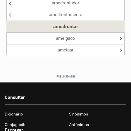
amedrontador
Nenhum dos sinônimos apresentados me ajudou
amedrontamento
Outro
amedrontar
ameigado
ameigar
Consultar
Dicionário
Sinônimos
Conjugação
Antônimos
Escrever