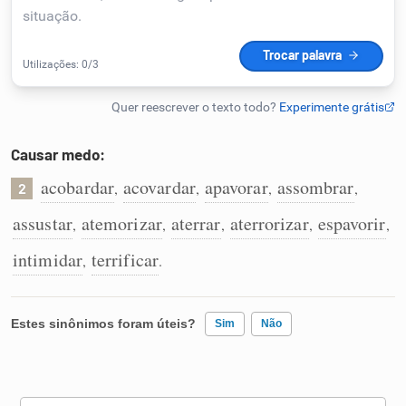
Humanizador de IA
Cata-letras
Causar medo:
Conexões
acobardar
acovardar
apavorar
assombrar
,
,
,
,
2
assustar
atemorizar
aterrar
aterrorizar
espavorir
,
,
,
,
,
Caça-palavras
intimidar
terrificar
,
.
Dicionário
Estes sinônimos foram úteis?
Sim
Não
Sinônimos
Existem sinônimos incorretos