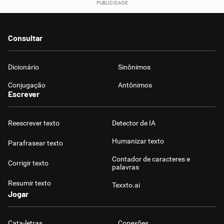
Consultar
Dicionário
Sinônimos
Conjugação
Antônimos
Escrever
Reescrever texto
Detector de IA
Humanizar texto
Parafrasear texto
Contador de caracteres e
Corrigir texto
palavras
Resumir texto
Texxto.ai
Jogar
Cata-letras
Conexões