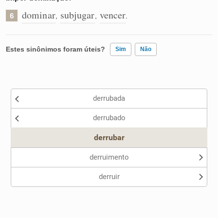
dominar
subjugar
vencer
,
,
.
6
Estes sinônimos foram úteis?
Sim
Não
Existem sinônimos incorretos
derrubada
Nenhum dos sinônimos apresentados me ajudou
derrubado
Outro
derrubar
derruimento
derruir