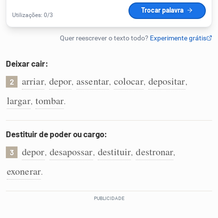
Humanizador de IA
Deixar cair:
Cata-letras
arriar
depor
assentar
colocar
depositar
,
,
,
,
,
2
Conexões
largar
tombar
,
.
Caça-palavras
Destituir de poder ou cargo:
depor
desapossar
destituir
destronar
,
,
,
,
3
exonerar
.
Dicionário
Sinônimos