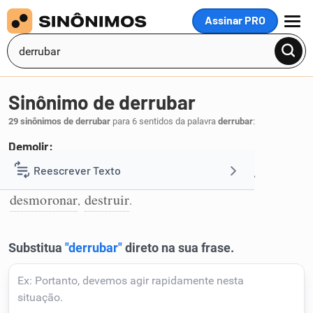
Assinar PRO
MENU
Sinônimo de derrubar
29 sinônimos de derrubar
para 6 sentidos da palavra
derrubar
:
Demolir:
demolir
derribar
derruir
desmantelar
Reescrever Texto
,
,
,
,
1
desmoronar
destruir
,
.
Resumir Texto
Corrigir Texto
Detector de IA