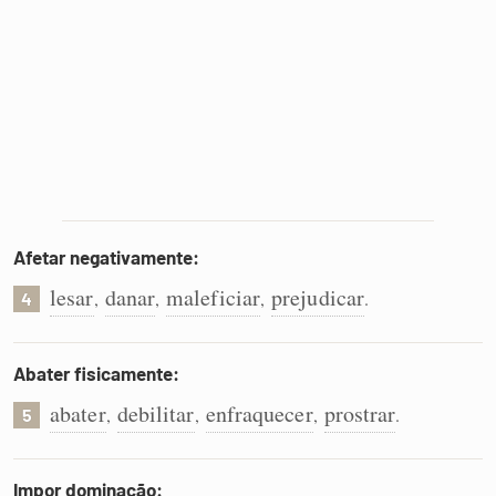
Afetar negativamente:
lesar
danar
maleficiar
prejudicar
,
,
,
.
4
Abater fisicamente:
abater
debilitar
enfraquecer
prostrar
,
,
,
.
5
Impor dominação: