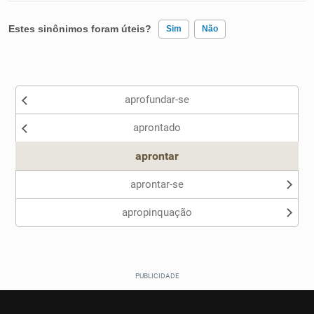
Estes sinônimos foram úteis?
Sim
Não
Existem sinônimos incorretos
aprofundar-se
Nenhum dos sinônimos apresentados me ajudou
aprontado
Outro
aprontar
aprontar-se
apropinquação