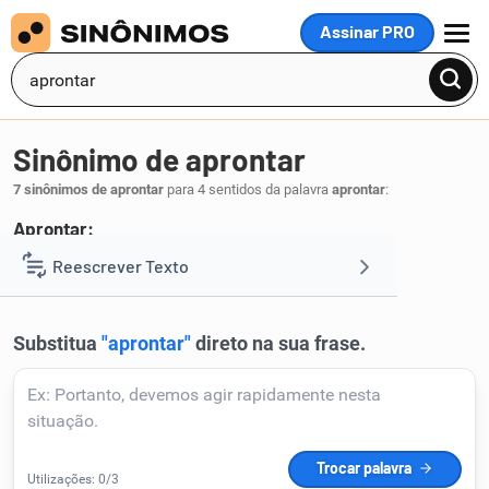
Assinar PRO
MENU
Sinônimo de aprontar
7 sinônimos de aprontar
para 4 sentidos da palavra
aprontar
:
Aprontar:
preparar
dispor
provocar
Reescrever Texto
,
,
.
1
Resumir Texto
Corrigir Texto
Detector de IA