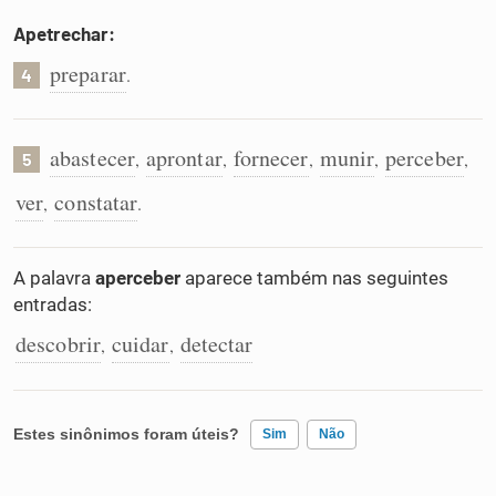
Apetrechar:
preparar
.
4
abastecer
aprontar
fornecer
munir
perceber
,
,
,
,
,
5
ver
constatar
,
.
A palavra
aperceber
aparece também nas seguintes
entradas:
descobrir
cuidar
detectar
,
,
Estes sinônimos foram úteis?
Sim
Não