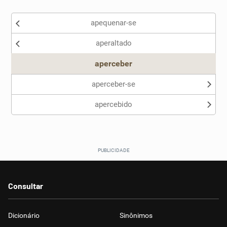
Existem sinônimos incorretos
apequenar-se
Nenhum dos sinônimos apresentados me ajudou
aperaltado
Outro
aperceber
aperceber-se
apercebido
Consultar
Dicionário
Sinônimos