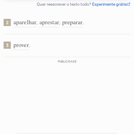
Humanizador de IA
aparelhar
aprestar
preparar
,
,
.
2
Cata-letras
prover
.
3
Conexões
Caça-palavras
Dicionário
Sinônimos