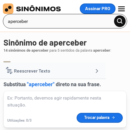
Assinar PRO
MENU
Sinônimo de aperceber
14 sinônimos de aperceber
para 5 sentidos da palavra
aperceber
:
distinguir
notar
,
.
1
Reescrever Texto
Resumir Texto
Corrigir Texto
Detector de IA