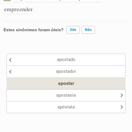
empreender
.
Estes sinônimos foram úteis?
Sim
Não
Existem sinônimos incorretos
apostado
Nenhum dos sinônimos apresentados me ajudou
apostador
Outro
apostar
apostasia
apóstata