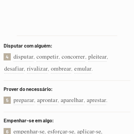
Disputar com alguém:
disputar
competir
concorrer
pleitear
,
,
,
,
4
desafiar
rivalizar
ombrear
emular
,
,
,
.
Prover do necessário:
preparar
aprontar
aparelhar
aprestar
,
,
,
.
5
Empenhar-se em algo:
empenhar-se
esforçar-se
aplicar-se
,
,
,
6