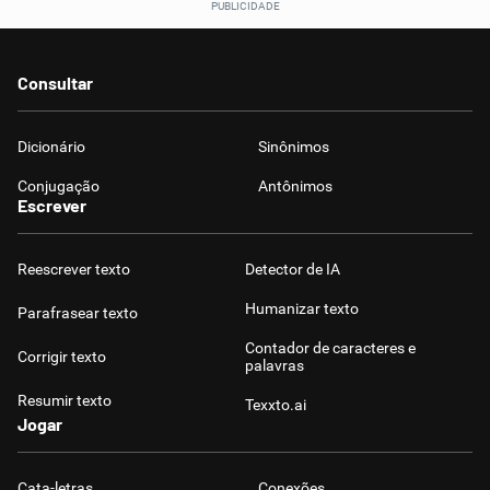
Consultar
Dicionário
Sinônimos
Conjugação
Antônimos
Escrever
Reescrever texto
Detector de IA
Humanizar texto
Parafrasear texto
Contador de caracteres e
Corrigir texto
palavras
Resumir texto
Texxto.ai
Jogar
Cata-letras
Conexões