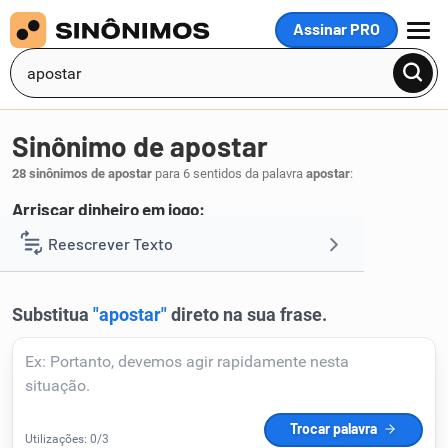
Assinar PRO
MENU
Sinônimo de apostar
28 sinônimos de apostar
para 6 sentidos da palavra
apostar
:
Arriscar dinheiro em jogo:
arriscar
jogar
parar
casar
Reescrever Texto
,
,
,
.
1
Resumir Texto
Corrigir Texto
Detector de IA