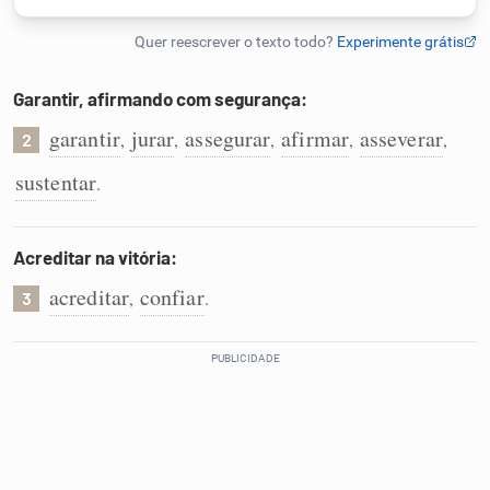
Humanizador de IA
Garantir, afirmando com segurança:
garantir
jurar
assegurar
afirmar
asseverar
,
,
,
,
,
2
Cata-letras
sustentar
.
Conexões
Acreditar na vitória:
Caça-palavras
acreditar
confiar
,
.
3
Dicionário
Sinônimos