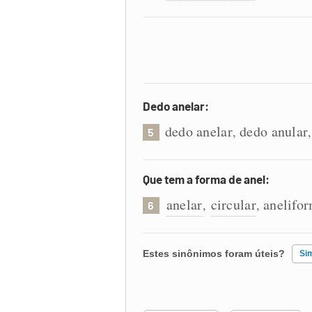
Dedo anelar:
dedo anelar
dedo anular
,
5
Que tem a forma de anel:
anelar
circular
anelifo
,
,
6
Estes sinônimos foram úteis?
Si
Existem sinônimos incorretos