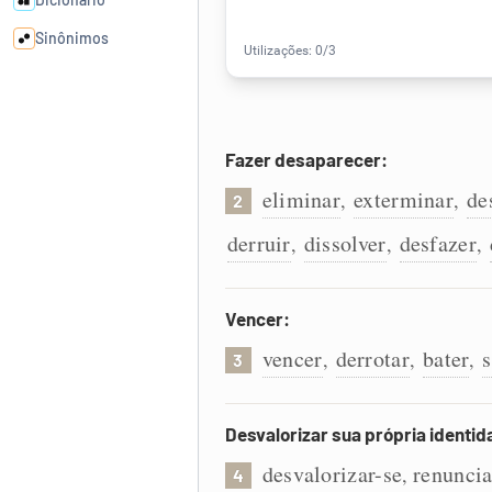
Sinônimos
Cata-letras
Fazer desaparecer:
Conexões
eliminar
exterminar
de
,
,
2
Caça-palavras
derruir
dissolver
desfazer
,
,
,
Vencer:
Dicionário
vencer
derrotar
bater
,
,
,
3
Sinônimos
Desvalorizar sua própria identid
desvalorizar-se
renuncia
,
4