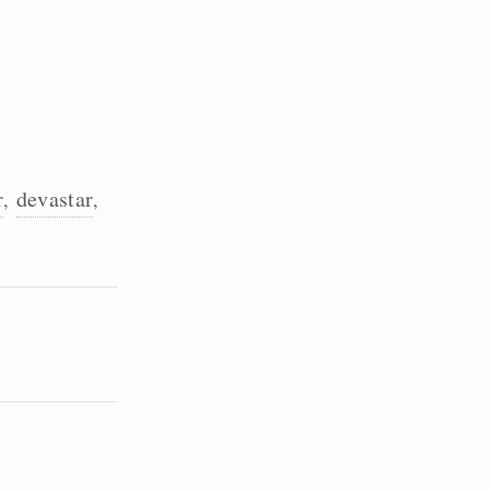
r
devastar
,
,