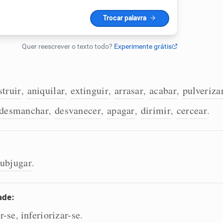
struir
aniquilar
extinguir
arrasar
acabar
pulveriza
,
,
,
,
,
desmanchar
desvanecer
apagar
dirimir
cercear
,
,
,
,
.
subjugar
.
ade:
r-se
inferiorizar-se
,
.