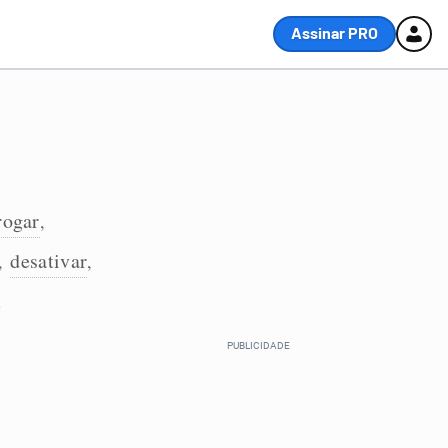
Assinar PRO
rogar
,
desativar
,
,
.