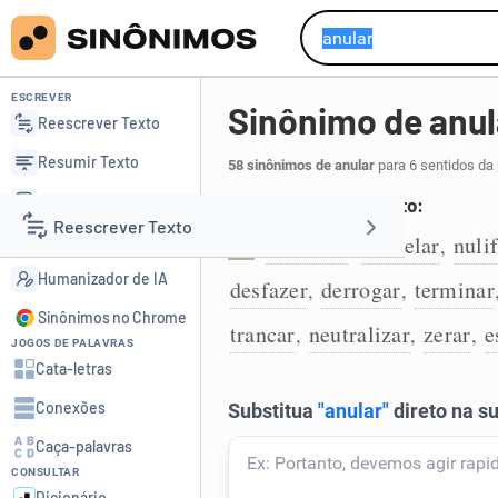
ESCREVER
Sinônimo de anul
Reescrever Texto
Resumir Texto
58 sinônimos de anular
para 6 sentidos da
Corrigir Texto
Tornar nulo, sem efeito:
Reescrever Texto
Detector de IA
invalidar
cancelar
nuli
,
,
1
Humanizador de IA
desfazer
derrogar
terminar
,
,
Resumir Texto
Sinônimos no Chrome
trancar
neutralizar
zerar
e
,
,
,
JOGOS DE PALAVRAS
Corrigir Texto
Cata-letras
Conexões
Detector de IA
Caça-palavras
CONSULTAR
Humanizador de IA
Dicionário