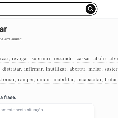
ar
 palavra
anular
:
ficar
revogar
suprimir
rescindir
cassar
abolir
ab-
,
,
,
,
,
,
distratar
infirmar
inutilizar
abortar
melar
suster
,
,
,
,
,
,
stornar
romper
cindir
inabilitar
incapacitar
britar
,
,
,
,
,