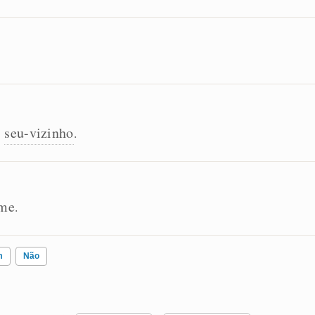
seu-vizinho
,
.
rme
.
m
Não