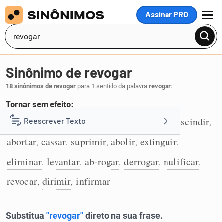
Assinar PRO
MENU
Sinônimo de revogar
18 sinônimos de revogar
para 1 sentido da palavra
revogar
:
Tornar sem efeito:
anular
cancelar
invalidar
terminar
rescindir
Reescrever Texto
,
,
,
,
,
1
abortar
cassar
suprimir
abolir
extinguir
,
,
,
,
,
Resumir Texto
eliminar
levantar
ab-rogar
derrogar
nulificar
,
,
,
,
,
Corrigir Texto
revocar
dirimir
infirmar
,
,
.
Detector de IA