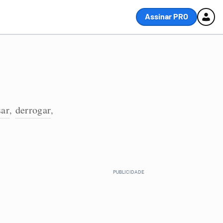
Assinar PRO
sar
derrogar
,
,