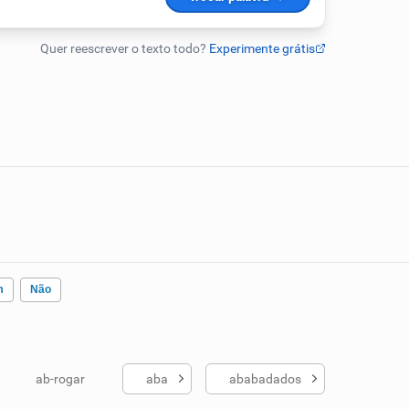
m
Não
ab-rogar
aba
ababadados
ados me ajudou