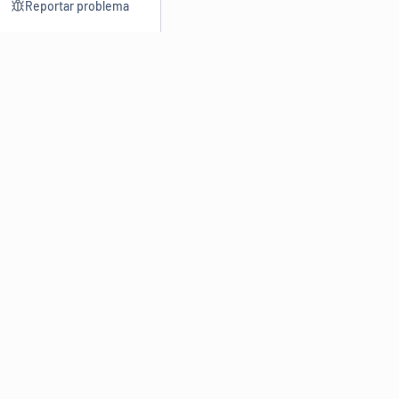
Reportar problema
Consultar
Escrev
Dicionário
Reescre
Sinônimos
Parafra
Conjugação
Corrigir
Antônimos
Resumir
O
Dicionário Online de Sinônimos
é parte do
Dicio.com.br
e
conta com mais de 30 mil sinônimos de palavras e de expressões
em português do Brasil.