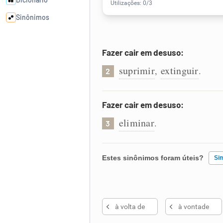
Sinônimos
Cata-letras
Fazer cair em desuso:
suprimir
extinguir
,
.
2
Conexões
Caça-palavras
Fazer cair em desuso:
eliminar
.
3
Dicionário
Estes sinônimos foram úteis?
Si
Sinônimos
Existem sinônimos incorretos
à volta de
à vontade
Nenhum dos sinônimos apresent