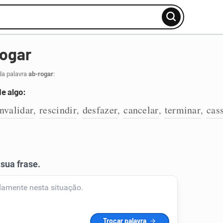
rogar
da palavra
ab-rogar
:
e algo:
invalidar
rescindir
desfazer
cancelar
terminar
cas
,
,
,
,
,