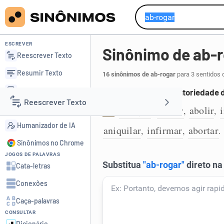
ESCREVER
Sinônimo de ab-
Reescrever Texto
Resumir Texto
16 sinônimos de ab-rogar
para 3 sentidos 
Corrigir Texto
Fazer cessar a obrigatoriedade d
Reescrever Texto
Detector de IA
revogar
anular
abolir
,
,
,
1
Humanizador de IA
aniquilar
infirmar
abortar
,
,
.
Resumir Texto
Sinônimos no Chrome
JOGOS DE PALAVRAS
Corrigir Texto
Cata-letras
Conexões
Detector de IA
Caça-palavras
CONSULTAR
Humanizador de IA
Dicionário