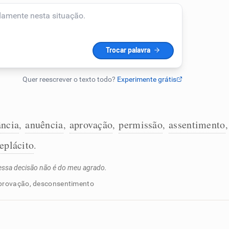
:
ncia
anuência
aprovação
permissão
assentimento
,
,
,
,
,
eplácito
.
essa decisão não é do meu agrado.
aprovação, desconsentimento