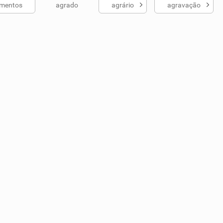
imentos
agrado
agrário
agravação