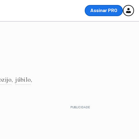
Assinar PRO
ozijo
júbilo
,
,