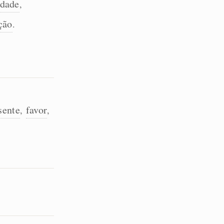
idade
,
ção
.
sente
favor
,
,