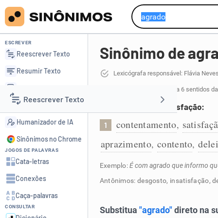
ESCREVER
Sinônimo de agr
Reescrever Texto
Resumir Texto
Lexicógrafa responsável: Flávia Neve
Corrigir Texto
63 sinônimos de agrado
para 6 sentidos da
Reescrever Texto
Detector de IA
Contentamento e satisfação:
Humanizador de IA
contentamento
satisfaç
,
1
Resumir Texto
Sinônimos no Chrome
aprazimento
contento
dele
,
,
JOGOS DE PALAVRAS
Corrigir Texto
Cata-letras
Exemplo:
É com agrado que informo que
Conexões
Antônimos: desgosto, insatisfação, 
Detector de IA
Caça-palavras
CONSULTAR
Humanizador de IA
Dicionário