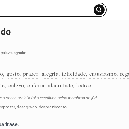
ado
s
 palavra
agrado
:
ão
gosto
prazer
alegria
felicidade
entusiasmo
reg
,
,
,
,
,
,
ite
enlevo
euforia
alacridade
ledice
,
,
,
,
.
 o nosso projeto foi o escolhido pelos membros do júri.
desprazer, desagrado, desprazimento