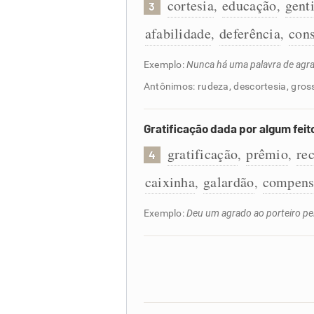
cortesia
educação
gent
,
,
3
afabilidade
deferência
con
,
,
Exemplo:
Nunca há uma palavra de agrad
Antônimos: rudeza, descortesia, gross
Gratificação dada por algum feit
gratificação
prêmio
re
,
,
4
caixinha
galardão
compens
,
,
Exemplo:
Deu um agrado ao porteiro pe