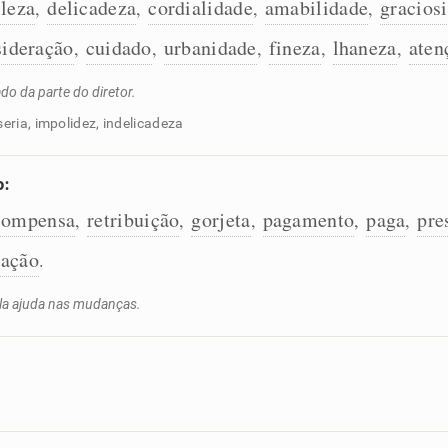
ileza
delicadeza
cordialidade
amabilidade
gracios
,
,
,
,
sideração
cuidado
urbanidade
fineza
lhaneza
aten
,
,
,
,
,
o da parte do diretor.
eria, impolidez, indelicadeza
o:
compensa
retribuição
gorjeta
pagamento
paga
pre
,
,
,
,
,
ação
.
la ajuda nas mudanças.