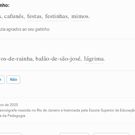
inho:
s
cafunés
festas
festinhas
mimos
,
,
,
,
.
zia agrados ao seu gatinho.
cos-de-rainha
balão-de-são-josé
lágrima
,
,
.
m
Não
ro de 2020
ados me ajudou
lexicógrafa nascida no Rio de Janeiro e licenciada pela Escola Superior de Educaçã
 e da Pedagogia.