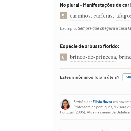
No plural - Manifestações de car
carinhos
carícias
afago
,
,
5
Exemplo:
Sempre que chegava a casa fa
Espécie de arbusto florido:
brinco-de-princesa
brin
,
6
Estes sinônimos foram úteis?
Si
Existem sinônimos incorretos
Revisão por
Flávia Neves
em novemb
Nenhum dos sinônimos apresent
Professora de português, revisora e 
Portugal (2005). Atua nas áreas da Didática
Outro