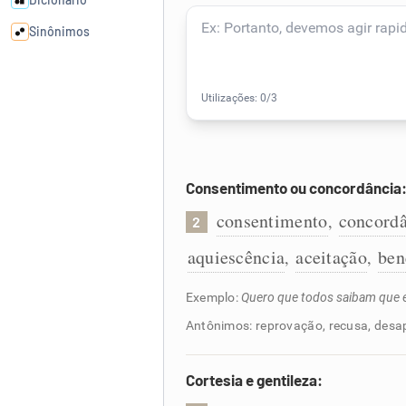
Sinônimos
Cata-letras
Conexões
Consentimento ou concordância
Caça-palavras
consentimento
concordâ
,
2
aquiescência
aceitação
ben
,
,
Dicionário
Exemplo:
Quero que todos saibam que 
Antônimos: reprovação, recusa, des
Sinônimos
Cortesia e gentileza: