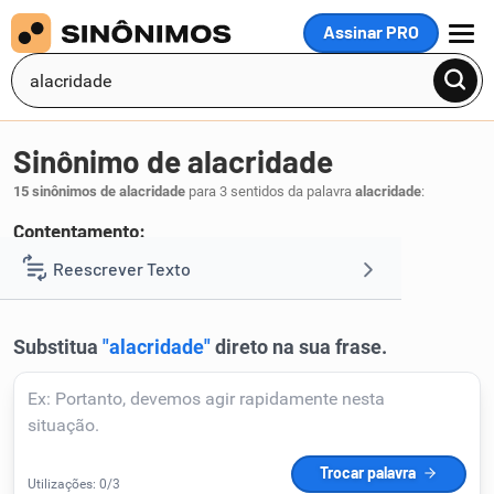
Assinar PRO
MENU
Sinônimo de alacridade
15 sinônimos de alacridade
para 3 sentidos da palavra
alacridade
:
Contentamento:
alegria
prazer
Reescrever Texto
,
.
1
Resumir Texto
Corrigir Texto
Detector de IA