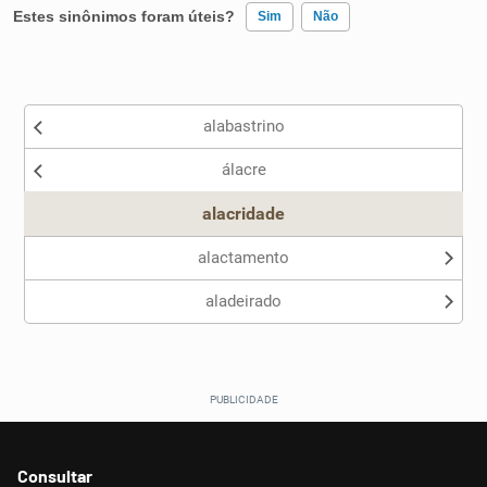
Estes sinônimos foram úteis?
Sim
Não
Existem sinônimos incorretos
alabastrino
Nenhum dos sinônimos apresentados me ajudou
álacre
Outro
alacridade
alactamento
aladeirado
Consultar