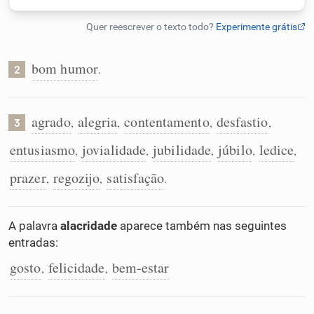
Humanizador de IA
bom humor
.
2
Cata-letras
agrado
alegria
contentamento
desfastio
,
,
,
,
3
Conexões
entusiasmo
jovialidade
jubilidade
júbilo
ledice
,
,
,
,
,
Caça-palavras
prazer
regozijo
satisfação
,
,
.
A palavra
alacridade
aparece também nas seguintes
entradas:
Dicionário
gosto
felicidade
bem-estar
,
,
Sinônimos